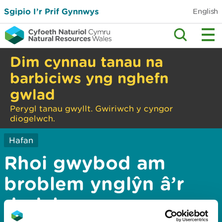
Sgipio I’r Prif Gynnwys
English
Dim cynnau tanau na
barbiciws yng nghefn
gwlad
Perygl tanau gwyllt. Gwiriwch y cyngor
diogelwch.
Hafan
Rhoi gwybod am
broblem ynglŷn â’r
dudalen