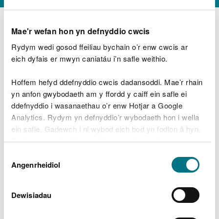
Mae'r wefan hon yn defnyddio cwcis
Rydym wedi gosod ffeiliau bychain o’r enw cwcis ar
D
y
eich dyfais er mwyn caniatáu i’n safle weithio.
Beth oeddech chi’n wneud?
w
e
Hoffem hefyd ddefnyddio cwcis dadansoddi. Mae’r rhain
d
yn anfon gwybodaeth am y ffordd y caiff ein safle ei
w
Peidiwch â chynnwys gwybodaeth bersonol neu
ddefnyddio i wasanaethau o’r enw Hotjar a Google
c
ariannol
h
Analytics. Rydym yn defnyddio’r wybodaeth hon i wella
w
ein safle. Gadewch i ni wybod eich bod yn fodlon â hyn.
r
Byddwn yn defnyddio cwci i gadw eich dewis.
t
Beth oedd yn mynd o’i le?
Dewis
h
Gellir
darllen mwy am ein cwcis
cyn i chi ddewis.
Angenrheidiol
y
Caniatâd
m
a
m
Dewisiadau
e
i