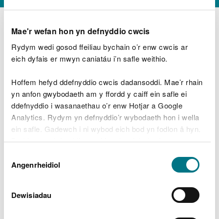
Mae'r wefan hon yn defnyddio cwcis
Rydym wedi gosod ffeiliau bychain o’r enw cwcis ar
D
y
eich dyfais er mwyn caniatáu i’n safle weithio.
Beth oeddech chi’n wneud?
w
e
Hoffem hefyd ddefnyddio cwcis dadansoddi. Mae’r rhain
d
yn anfon gwybodaeth am y ffordd y caiff ein safle ei
w
Peidiwch â chynnwys gwybodaeth bersonol neu
ddefnyddio i wasanaethau o’r enw Hotjar a Google
c
ariannol
h
Analytics. Rydym yn defnyddio’r wybodaeth hon i wella
w
ein safle. Gadewch i ni wybod eich bod yn fodlon â hyn.
r
Byddwn yn defnyddio cwci i gadw eich dewis.
t
Beth oedd yn mynd o’i le?
Dewis
h
Gellir
darllen mwy am ein cwcis
cyn i chi ddewis.
Angenrheidiol
y
Caniatâd
m
a
m
Dewisiadau
e
i