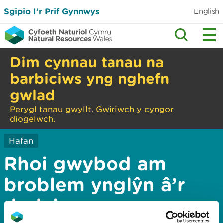
Sgipio I’r Prif Gynnwys
English
Dim cynnau tanau na
barbiciws yng nghefn
gwlad
Perygl tanau gwyllt. Gwiriwch y cyngor
diogelwch.
Hafan
Rhoi gwybod am
broblem ynglŷn â’r
dudalen