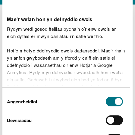
Mae'r wefan hon yn defnyddio cwcis
Rydym wedi gosod ffeiliau bychain o’r enw cwcis ar
D
y
eich dyfais er mwyn caniatáu i’n safle weithio.
Beth oeddech chi’n wneud?
w
e
Hoffem hefyd ddefnyddio cwcis dadansoddi. Mae’r rhain
d
yn anfon gwybodaeth am y ffordd y caiff ein safle ei
w
Peidiwch â chynnwys gwybodaeth bersonol neu
ddefnyddio i wasanaethau o’r enw Hotjar a Google
c
ariannol
h
Analytics. Rydym yn defnyddio’r wybodaeth hon i wella
w
ein safle. Gadewch i ni wybod eich bod yn fodlon â hyn.
r
Byddwn yn defnyddio cwci i gadw eich dewis.
t
Beth oedd yn mynd o’i le?
Dewis
h
Gellir
darllen mwy am ein cwcis
cyn i chi ddewis.
Angenrheidiol
y
Caniatâd
m
a
m
Dewisiadau
e
i