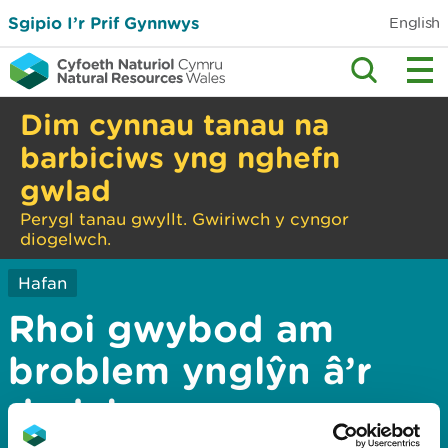
Sgipio I’r Prif Gynnwys
English
Dim cynnau tanau na
barbiciws yng nghefn
gwlad
Perygl tanau gwyllt. Gwiriwch y cyngor
diogelwch.
Hafan
Rhoi gwybod am
broblem ynglŷn â’r
dudalen