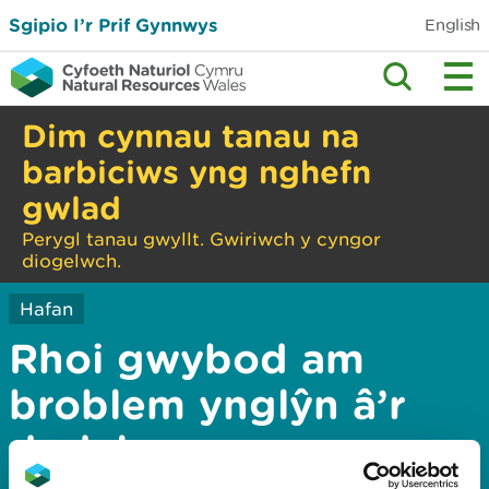
Sgipio I’r Prif Gynnwys
English
Dim cynnau tanau na
barbiciws yng nghefn
gwlad
Perygl tanau gwyllt. Gwiriwch y cyngor
diogelwch.
Hafan
Rhoi gwybod am
broblem ynglŷn â’r
dudalen