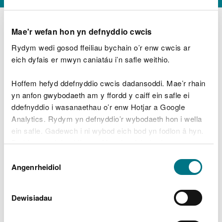
Mae'r wefan hon yn defnyddio cwcis
Rydym wedi gosod ffeiliau bychain o’r enw cwcis ar
D
y
eich dyfais er mwyn caniatáu i’n safle weithio.
Beth oeddech chi’n wneud?
w
e
Hoffem hefyd ddefnyddio cwcis dadansoddi. Mae’r rhain
d
yn anfon gwybodaeth am y ffordd y caiff ein safle ei
w
Peidiwch â chynnwys gwybodaeth bersonol neu
ddefnyddio i wasanaethau o’r enw Hotjar a Google
c
ariannol
h
Analytics. Rydym yn defnyddio’r wybodaeth hon i wella
w
ein safle. Gadewch i ni wybod eich bod yn fodlon â hyn.
r
Byddwn yn defnyddio cwci i gadw eich dewis.
t
Beth oedd yn mynd o’i le?
Dewis
h
Gellir
darllen mwy am ein cwcis
cyn i chi ddewis.
Angenrheidiol
y
Caniatâd
m
a
m
Dewisiadau
e
i