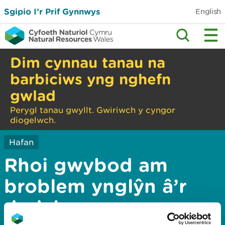
Sgipio I’r Prif Gynnwys
English
Dim cynnau tanau na
barbiciws yng nghefn
gwlad
Perygl tanau gwyllt. Gwiriwch y cyngor
diogelwch.
Hafan
Rhoi gwybod am
broblem ynglŷn â’r
dudalen