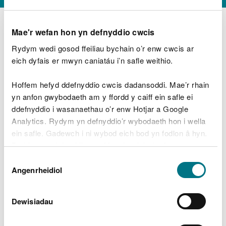
Mae'r wefan hon yn defnyddio cwcis
Rydym wedi gosod ffeiliau bychain o’r enw cwcis ar
D
y
eich dyfais er mwyn caniatáu i’n safle weithio.
Beth oeddech chi’n wneud?
w
e
Hoffem hefyd ddefnyddio cwcis dadansoddi. Mae’r rhain
d
yn anfon gwybodaeth am y ffordd y caiff ein safle ei
w
Peidiwch â chynnwys gwybodaeth bersonol neu
ddefnyddio i wasanaethau o’r enw Hotjar a Google
c
ariannol
h
Analytics. Rydym yn defnyddio’r wybodaeth hon i wella
w
ein safle. Gadewch i ni wybod eich bod yn fodlon â hyn.
r
Byddwn yn defnyddio cwci i gadw eich dewis.
t
Beth oedd yn mynd o’i le?
Dewis
h
Gellir
darllen mwy am ein cwcis
cyn i chi ddewis.
Angenrheidiol
y
Caniatâd
m
a
m
Dewisiadau
e
i