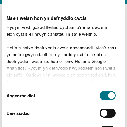
Mae'r wefan hon yn defnyddio cwcis
Rydym wedi gosod ffeiliau bychain o’r enw cwcis ar
D
y
eich dyfais er mwyn caniatáu i’n safle weithio.
Beth oeddech chi’n wneud?
w
e
Hoffem hefyd ddefnyddio cwcis dadansoddi. Mae’r rhain
d
yn anfon gwybodaeth am y ffordd y caiff ein safle ei
w
Peidiwch â chynnwys gwybodaeth bersonol neu
ddefnyddio i wasanaethau o’r enw Hotjar a Google
c
ariannol
h
Analytics. Rydym yn defnyddio’r wybodaeth hon i wella
w
ein safle. Gadewch i ni wybod eich bod yn fodlon â hyn.
r
Byddwn yn defnyddio cwci i gadw eich dewis.
t
Beth oedd yn mynd o’i le?
Dewis
h
Gellir
darllen mwy am ein cwcis
cyn i chi ddewis.
Angenrheidiol
y
Caniatâd
m
a
m
Dewisiadau
e
i