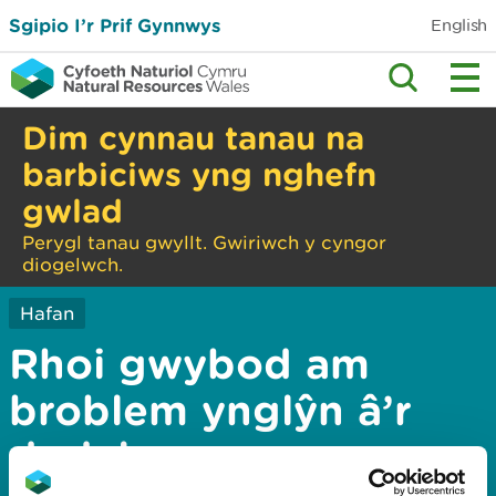
Sgipio I’r Prif Gynnwys
English
Dim cynnau tanau na
barbiciws yng nghefn
gwlad
Perygl tanau gwyllt. Gwiriwch y cyngor
diogelwch.
Hafan
Rhoi gwybod am
broblem ynglŷn â’r
dudalen