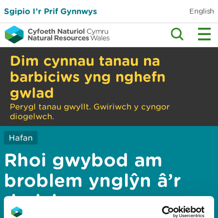
Sgipio I’r Prif Gynnwys
English
Dim cynnau tanau na
barbiciws yng nghefn
gwlad
Perygl tanau gwyllt. Gwiriwch y cyngor
diogelwch.
Hafan
Rhoi gwybod am
broblem ynglŷn â’r
dudalen