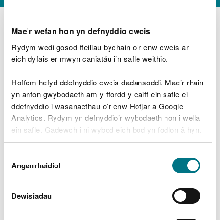
Mae'r wefan hon yn defnyddio cwcis
Rydym wedi gosod ffeiliau bychain o’r enw cwcis ar
D
y
eich dyfais er mwyn caniatáu i’n safle weithio.
Beth oeddech chi’n wneud?
w
e
Hoffem hefyd ddefnyddio cwcis dadansoddi. Mae’r rhain
d
yn anfon gwybodaeth am y ffordd y caiff ein safle ei
w
Peidiwch â chynnwys gwybodaeth bersonol neu
ddefnyddio i wasanaethau o’r enw Hotjar a Google
c
ariannol
h
Analytics. Rydym yn defnyddio’r wybodaeth hon i wella
w
ein safle. Gadewch i ni wybod eich bod yn fodlon â hyn.
r
Byddwn yn defnyddio cwci i gadw eich dewis.
t
Beth oedd yn mynd o’i le?
Dewis
h
Gellir
darllen mwy am ein cwcis
cyn i chi ddewis.
Angenrheidiol
y
Caniatâd
m
a
m
Dewisiadau
e
i