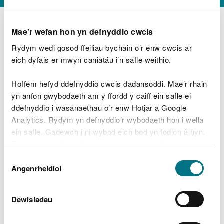
Mae'r wefan hon yn defnyddio cwcis
Rydym wedi gosod ffeiliau bychain o’r enw cwcis ar
D
y
eich dyfais er mwyn caniatáu i’n safle weithio.
Beth oeddech chi’n wneud?
w
e
Hoffem hefyd ddefnyddio cwcis dadansoddi. Mae’r rhain
d
yn anfon gwybodaeth am y ffordd y caiff ein safle ei
w
Peidiwch â chynnwys gwybodaeth bersonol neu
ddefnyddio i wasanaethau o’r enw Hotjar a Google
c
ariannol
h
Analytics. Rydym yn defnyddio’r wybodaeth hon i wella
w
ein safle. Gadewch i ni wybod eich bod yn fodlon â hyn.
r
Byddwn yn defnyddio cwci i gadw eich dewis.
t
Beth oedd yn mynd o’i le?
Dewis
h
Gellir
darllen mwy am ein cwcis
cyn i chi ddewis.
Angenrheidiol
y
Caniatâd
m
a
m
Dewisiadau
e
i