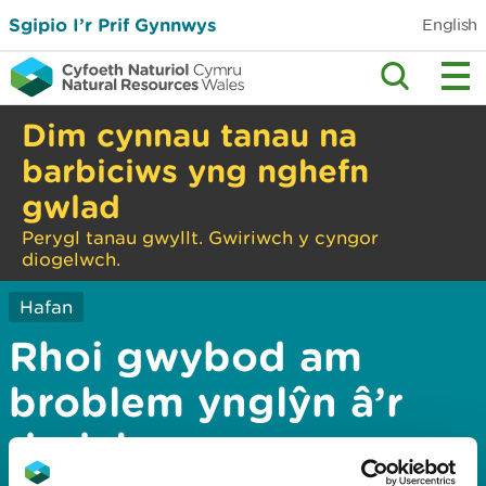
Sgipio I’r Prif Gynnwys
English
Dim cynnau tanau na
barbiciws yng nghefn
gwlad
Perygl tanau gwyllt. Gwiriwch y cyngor
diogelwch.
Hafan
Rhoi gwybod am
broblem ynglŷn â’r
dudalen