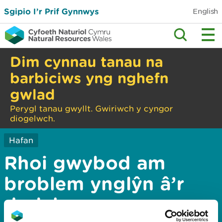
Sgipio I’r Prif Gynnwys
English
Dim cynnau tanau na
barbiciws yng nghefn
gwlad
Perygl tanau gwyllt. Gwiriwch y cyngor
diogelwch.
Hafan
Rhoi gwybod am
broblem ynglŷn â’r
dudalen