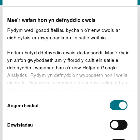
Mae'r wefan hon yn defnyddio cwcis
Rydym wedi gosod ffeiliau bychain o’r enw cwcis ar
D
y
eich dyfais er mwyn caniatáu i’n safle weithio.
Beth oeddech chi’n wneud?
w
e
Hoffem hefyd ddefnyddio cwcis dadansoddi. Mae’r rhain
d
yn anfon gwybodaeth am y ffordd y caiff ein safle ei
w
Peidiwch â chynnwys gwybodaeth bersonol neu
ddefnyddio i wasanaethau o’r enw Hotjar a Google
c
ariannol
h
Analytics. Rydym yn defnyddio’r wybodaeth hon i wella
w
ein safle. Gadewch i ni wybod eich bod yn fodlon â hyn.
r
Byddwn yn defnyddio cwci i gadw eich dewis.
t
Beth oedd yn mynd o’i le?
Dewis
h
Gellir
darllen mwy am ein cwcis
cyn i chi ddewis.
Angenrheidiol
y
Caniatâd
m
a
m
Dewisiadau
e
i