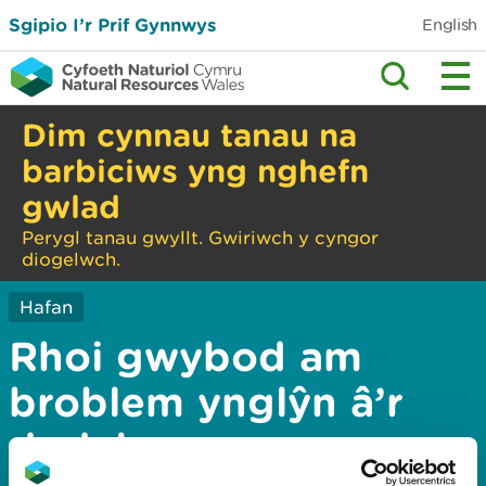
Sgipio I’r Prif Gynnwys
English
Dim cynnau tanau na
barbiciws yng nghefn
gwlad
Perygl tanau gwyllt. Gwiriwch y cyngor
diogelwch.
Hafan
Rhoi gwybod am
broblem ynglŷn â’r
dudalen