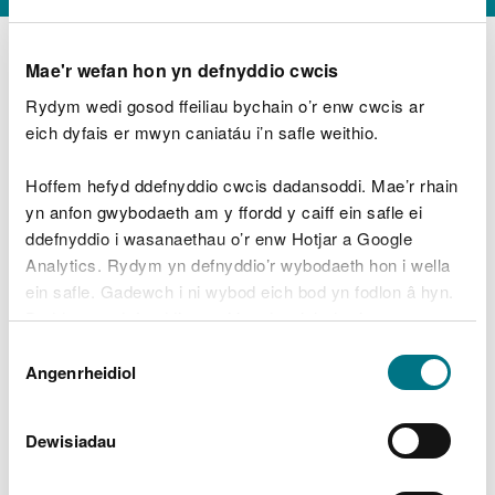
Mae'r wefan hon yn defnyddio cwcis
Rydym wedi gosod ffeiliau bychain o’r enw cwcis ar
D
y
eich dyfais er mwyn caniatáu i’n safle weithio.
Beth oeddech chi’n wneud?
w
e
Hoffem hefyd ddefnyddio cwcis dadansoddi. Mae’r rhain
d
yn anfon gwybodaeth am y ffordd y caiff ein safle ei
w
Peidiwch â chynnwys gwybodaeth bersonol neu
ddefnyddio i wasanaethau o’r enw Hotjar a Google
c
ariannol
h
Analytics. Rydym yn defnyddio’r wybodaeth hon i wella
w
ein safle. Gadewch i ni wybod eich bod yn fodlon â hyn.
r
Byddwn yn defnyddio cwci i gadw eich dewis.
t
Beth oedd yn mynd o’i le?
Dewis
h
Gellir
darllen mwy am ein cwcis
cyn i chi ddewis.
Angenrheidiol
y
Caniatâd
m
a
m
Dewisiadau
e
i