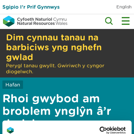
Sgipio I’r Prif Gynnwys
English
Dim cynnau tanau na
barbiciws yng nghefn
gwlad
Perygl tanau gwyllt. Gwiriwch y cyngor
diogelwch.
Hafan
Rhoi gwybod am
broblem ynglŷn â’r
dudalen