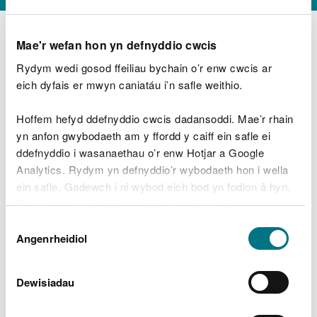
Mae'r wefan hon yn defnyddio cwcis
Rydym wedi gosod ffeiliau bychain o’r enw cwcis ar
D
y
eich dyfais er mwyn caniatáu i’n safle weithio.
Beth oeddech chi’n wneud?
w
e
Hoffem hefyd ddefnyddio cwcis dadansoddi. Mae’r rhain
d
yn anfon gwybodaeth am y ffordd y caiff ein safle ei
w
Peidiwch â chynnwys gwybodaeth bersonol neu
ddefnyddio i wasanaethau o’r enw Hotjar a Google
c
ariannol
h
Analytics. Rydym yn defnyddio’r wybodaeth hon i wella
w
ein safle. Gadewch i ni wybod eich bod yn fodlon â hyn.
r
Byddwn yn defnyddio cwci i gadw eich dewis.
t
Beth oedd yn mynd o’i le?
Dewis
h
Gellir
darllen mwy am ein cwcis
cyn i chi ddewis.
Angenrheidiol
y
Caniatâd
m
a
m
Dewisiadau
e
i