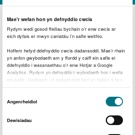
Mae'r wefan hon yn defnyddio cwcis
Rydym wedi gosod ffeiliau bychain o’r enw cwcis ar
D
y
eich dyfais er mwyn caniatáu i’n safle weithio.
Beth oeddech chi’n wneud?
w
e
Hoffem hefyd ddefnyddio cwcis dadansoddi. Mae’r rhain
d
yn anfon gwybodaeth am y ffordd y caiff ein safle ei
w
Peidiwch â chynnwys gwybodaeth bersonol neu
ddefnyddio i wasanaethau o’r enw Hotjar a Google
c
ariannol
h
Analytics. Rydym yn defnyddio’r wybodaeth hon i wella
w
ein safle. Gadewch i ni wybod eich bod yn fodlon â hyn.
r
Byddwn yn defnyddio cwci i gadw eich dewis.
t
Beth oedd yn mynd o’i le?
Dewis
h
Gellir
darllen mwy am ein cwcis
cyn i chi ddewis.
Angenrheidiol
y
Caniatâd
m
a
m
Dewisiadau
e
i