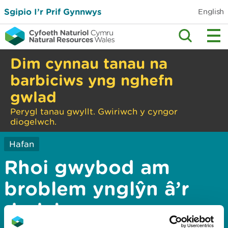
Sgipio I’r Prif Gynnwys
English
Dim cynnau tanau na
barbiciws yng nghefn
gwlad
Perygl tanau gwyllt. Gwiriwch y cyngor
diogelwch.
Hafan
Rhoi gwybod am
broblem ynglŷn â’r
dudalen