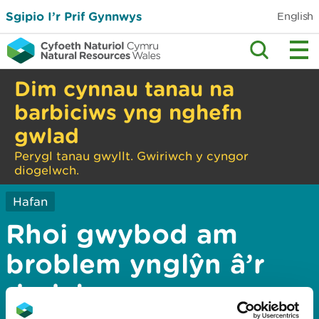
Sgipio I’r Prif Gynnwys
English
Dim cynnau tanau na
barbiciws yng nghefn
gwlad
Perygl tanau gwyllt. Gwiriwch y cyngor
diogelwch.
Hafan
Rhoi gwybod am
broblem ynglŷn â’r
dudalen