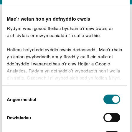
Mae'r wefan hon yn defnyddio cwcis
Rydym wedi gosod ffeiliau bychain o’r enw cwcis ar
D
y
eich dyfais er mwyn caniatáu i’n safle weithio.
Beth oeddech chi’n wneud?
w
e
Hoffem hefyd ddefnyddio cwcis dadansoddi. Mae’r rhain
d
yn anfon gwybodaeth am y ffordd y caiff ein safle ei
w
Peidiwch â chynnwys gwybodaeth bersonol neu
ddefnyddio i wasanaethau o’r enw Hotjar a Google
c
ariannol
h
Analytics. Rydym yn defnyddio’r wybodaeth hon i wella
w
ein safle. Gadewch i ni wybod eich bod yn fodlon â hyn.
r
Byddwn yn defnyddio cwci i gadw eich dewis.
t
Beth oedd yn mynd o’i le?
Dewis
h
Gellir
darllen mwy am ein cwcis
cyn i chi ddewis.
Angenrheidiol
y
Caniatâd
m
a
m
Dewisiadau
e
i