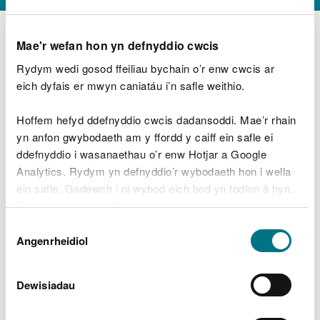
Mae'r wefan hon yn defnyddio cwcis
Rydym wedi gosod ffeiliau bychain o’r enw cwcis ar
D
y
eich dyfais er mwyn caniatáu i’n safle weithio.
Beth oeddech chi’n wneud?
w
e
Hoffem hefyd ddefnyddio cwcis dadansoddi. Mae’r rhain
d
yn anfon gwybodaeth am y ffordd y caiff ein safle ei
w
Peidiwch â chynnwys gwybodaeth bersonol neu
ddefnyddio i wasanaethau o’r enw Hotjar a Google
c
ariannol
h
Analytics. Rydym yn defnyddio’r wybodaeth hon i wella
w
ein safle. Gadewch i ni wybod eich bod yn fodlon â hyn.
r
Byddwn yn defnyddio cwci i gadw eich dewis.
t
Beth oedd yn mynd o’i le?
Dewis
h
Gellir
darllen mwy am ein cwcis
cyn i chi ddewis.
Angenrheidiol
y
Caniatâd
m
a
m
Dewisiadau
e
i