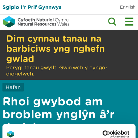
Sgipio I’r Prif Gynnwys
English
Dim cynnau tanau na
barbiciws yng nghefn
gwlad
Perygl tanau gwyllt. Gwiriwch y cyngor
diogelwch.
Hafan
Rhoi gwybod am
broblem ynglŷn â’r
dudalen