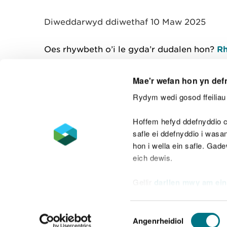
y
m
Diweddarwyd ddiwethaf 10 Maw 2025
w
e
l
Oes rhywbeth o’i le gyda’r dudalen hon?
Rh
i
a
d
Mae'r wefan hon yn def
Rydym wedi gosod ffeiliau 
Cysylltu â ni
Hoffem hefyd ddefnyddio c
safle ei ddefnyddio i was
hon i wella ein safle. Gad
eich dewis.
Datganiad hygyrchedd
Safonau'r Gymr
Gellir
darllen mwy am ein
Datganiad caethwasiaeth fodern
Dewis
Angenrheidiol
Caniatâd