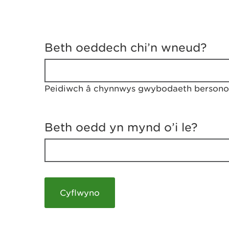
D
y
Beth oeddech chi’n wneud?
w
e
d
w
Peidiwch â chynnwys gwybodaeth bersonol
c
h
w
r
Beth oedd yn mynd o’i le?
t
h
y
m
a
m
e
i
c
h