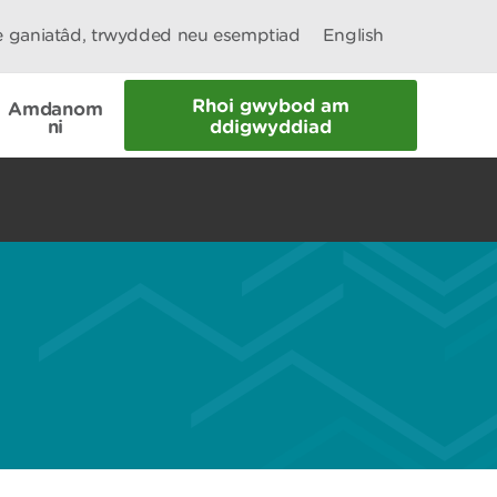
le ganiatâd, trwydded neu esemptiad
English
Rhoi gwybod am
Amdanom
ni
ddigwyddiad