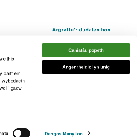
Argraffu’r dudalen hon
I fyny
Caniatáu popeth
weithio.
muno â'r sgwrs
Angenrheidiol yn unig
 caiff ein
’r wybodaeth
cwci i gadw
chwcis
nata
Dangos Manylion
© Cyfoeth Naturiol Cymru