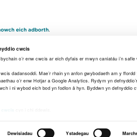
owch eich adborth
.
nyddio cwcis
bychain o’r enw cwcis ar eich dyfais er mwyn caniatáu i’n safle 
Y
wcis dadansoddi. Mae’r rhain yn anfon gwybodaeth am y ffordd y
anaethau o’r enw Hotjar a Google Analytics. Rydym yn defnyddio
ewch i ni wybod eich bod yn fodlon â hyn. Byddwn yn defnyddio 
aeg
Map o'r safle
Hawlfraint
Preifatrwydd a 
 cwcis
cyn i chi ddewis.
Dewisiadau
Ystadegau
March