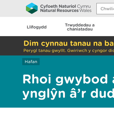
Search:
Trwyddedau a
Llifogydd
chaniatadau
Dim cynnau tanau na ba
Perygl tanau gwyllt. Gwiriwch y cyngor di
Hafan
Rhoi gwybod 
ynglŷn â’r du