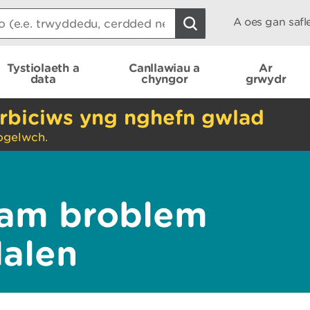
A oes gan saf
Tystiolaeth a
Canllawiau a
Ar
data
chyngor
grwydr
rbiciws yng nghefn gwlad
ogelwch.
am broblem
dalen