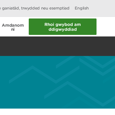
le ganiatâd, trwydded neu esemptiad
English
Rhoi gwybod am
Amdanom
ni
ddigwyddiad