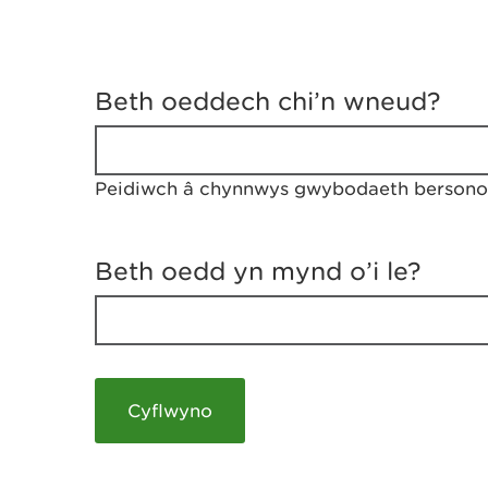
D
y
Beth oeddech chi’n wneud?
w
e
d
w
Peidiwch â chynnwys gwybodaeth bersonol
c
h
w
r
Beth oedd yn mynd o’i le?
t
h
y
m
a
m
e
i
c
h