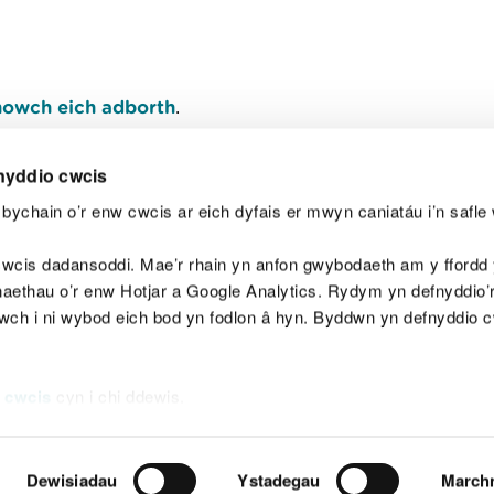
owch eich adborth
.
nyddio cwcis
bychain o’r enw cwcis ar eich dyfais er mwyn caniatáu i’n safle 
Y
wcis dadansoddi. Mae’r rhain yn anfon gwybodaeth am y ffordd y
anaethau o’r enw Hotjar a Google Analytics. Rydym yn defnyddio
ewch i ni wybod eich bod yn fodlon â hyn. Byddwn yn defnyddio 
aeg
Map o'r safle
Hawlfraint
Preifatrwydd a 
 cwcis
cyn i chi ddewis.
Dewisiadau
Ystadegau
March