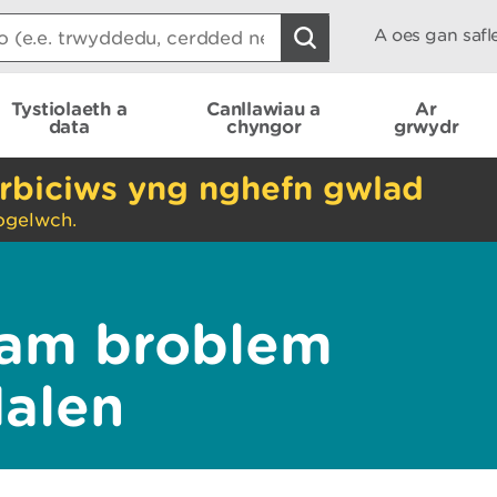
A oes gan saf
Tystiolaeth a
Canllawiau a
Ar
data
chyngor
grwydr
rbiciws yng nghefn gwlad
ogelwch.
am broblem
dalen