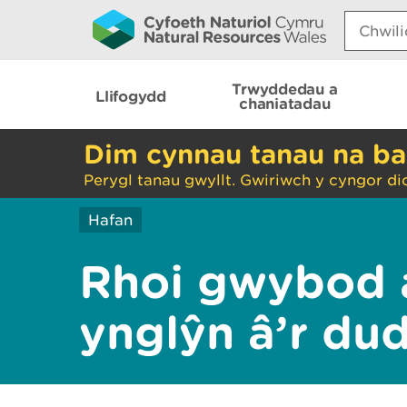
Search:
Trwyddedau a
Llifogydd
chaniatadau
Dim cynnau tanau na ba
Perygl tanau gwyllt. Gwiriwch y cyngor di
Hafan
Rhoi gwybod 
ynglŷn â’r du