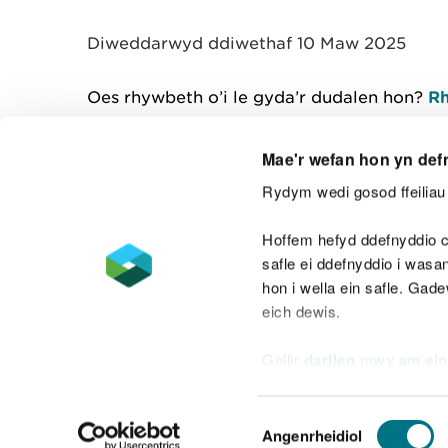
y
m
Diweddarwyd ddiwethaf 10 Maw 2025
w
e
l
Oes rhywbeth o’i le gyda’r dudalen hon?
Rh
i
a
d
Mae'r wefan hon yn def
Rydym wedi gosod ffeiliau 
Cysylltu â ni
Hoffem hefyd ddefnyddio c
safle ei ddefnyddio i was
hon i wella ein safle. Gad
eich dewis.
Datganiad hygyrchedd
Safonau'r Gymr
Gellir
darllen mwy am ein
Datganiad caethwasiaeth fodern
Dewis
Angenrheidiol
Caniatâd