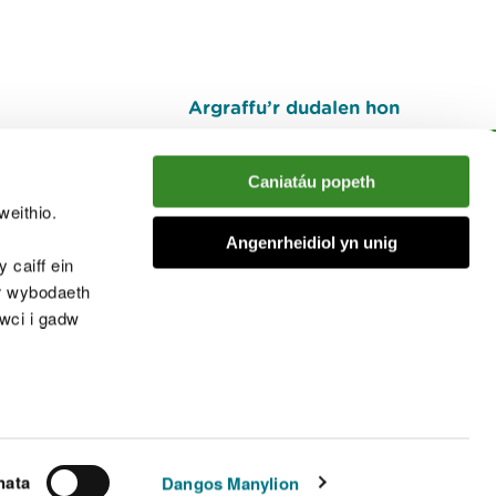
Argraffu’r dudalen hon
I fyny
Caniatáu popeth
weithio.
muno â'r sgwrs
Angenrheidiol yn unig
 caiff ein
’r wybodaeth
cwci i gadw
chwcis
nata
Dangos Manylion
© Cyfoeth Naturiol Cymru