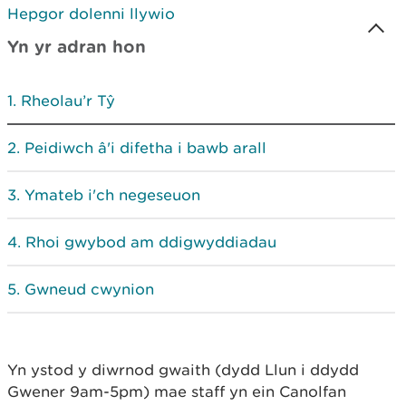
Hepgor dolenni llywio
Yn yr adran hon
Rheolau’r Tŷ
Peidiwch â'i difetha i bawb arall
Ymateb i'ch negeseuon
Rhoi gwybod am ddigwyddiadau
Gwneud cwynion
Yn ystod y diwrnod gwaith (dydd Llun i ddydd
Gwener 9am-5pm) mae staff yn ein Canolfan