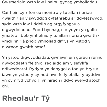
Gwsmeriaid wrth law i helpu gydag ymholiadau.
Caiff ein cyfrifon eu monitro y tu allan i oriau
gwaith gan y swyddog cyfathrebu ar ddyletswydd,
sydd wrth law i ddelio ag argyfyngau a
digwyddiadau. Fodd bynnag, nid ydym yn gallu
ymateb i bob ymholiad y tu allan i oriau gwaith -
ymdrinnir â phob ymholiad difrys yn ystod y
diwrnod gwaith nesaf.
Yn ystod digwyddiadau, gwnawn ein gorau i rannu
gwybodaeth ffeithiol reolaidd am y sefyllfa
ddiweddaraf. Rydym yn debygol o fod yn brysur
iawn yn ystod y cyfnod hwn felly efallai y byddwn
yn cymryd ychydig yn hirach i ddychwelyd atoch
chi.
Rheolau’r Tŷ