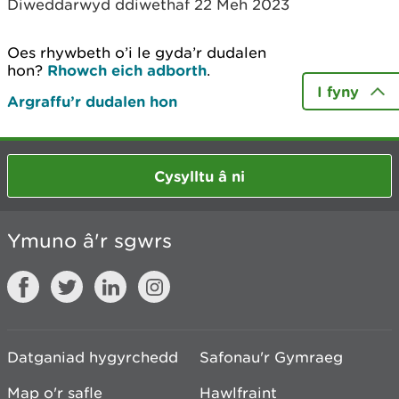
Diweddarwyd ddiwethaf 22 Meh 2023
Oes rhywbeth o’i le gyda’r dudalen
hon?
Rhowch eich adborth
.
I fyny
Argraffu’r dudalen hon
Cysylltu â ni
Ymuno â'r sgwrs
Datganiad hygyrchedd
Safonau'r Gymraeg
Map o'r safle
Hawlfraint