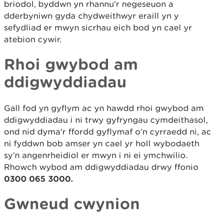
briodol, byddwn yn rhannu'r negeseuon a
dderbyniwn gyda chydweithwyr eraill yn y
sefydliad er mwyn sicrhau eich bod yn cael yr
atebion cywir.
Rhoi gwybod am
ddigwyddiadau
Gall fod yn gyflym ac yn hawdd rhoi gwybod am
ddigwyddiadau i ni trwy gyfryngau cymdeithasol,
ond nid dyma'r ffordd gyflymaf o’n cyrraedd ni, ac
ni fyddwn bob amser yn cael yr holl wybodaeth
sy’n angenrheidiol er mwyn i ni ei ymchwilio.
Rhowch wybod am ddigwyddiadau drwy ffonio
0300 065 3000.
Gwneud cwynion