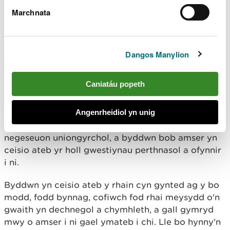
Ymateb i'ch negeseuon
Marchnata
Rydyn ni'n hoffi cysylltu â'n dilynwyr a gwneud ein
gorau i ymateb lle bynnag y gallwn, ond rydym yn
Dangos Manylion
delio â chyfaint helaeth o draffig trwy ein cyfrifon,
felly ni allwn bob amser ymateb i bob sylw a
Caniatáu popeth
dderbyniwn.
Angenrheidiol yn unig
Rydym yn darllen pob neges y sonnir amdanom
ynddynt, neu’r rhai rydyn yn eu derbyn fel
negeseuon uniongyrchol, a byddwn bob amser yn
ceisio ateb yr holl gwestiynau perthnasol a ofynnir
i ni.
Byddwn yn ceisio ateb y rhain cyn gynted ag y bo
modd, fodd bynnag, cofiwch fod rhai meysydd o'n
gwaith yn dechnegol a chymhleth, a gall gymryd
mwy o amser i ni gael ymateb i chi. Lle bo hynny'n