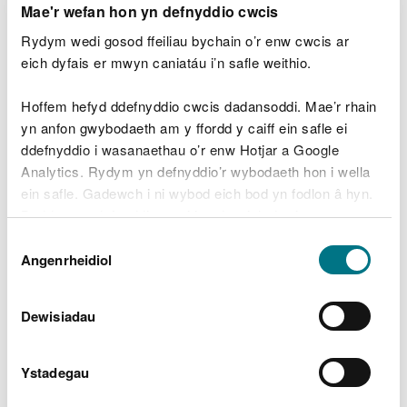
Mae'r wefan hon yn defnyddio cwcis
gwneud sylwadau personol neu dramgwyddus
am ein staff (mae gennym i gyd deimladau)
Rydym wedi gosod ffeiliau bychain o’r enw cwcis ar
dyfalu ar ymchwiliadau cyfredol neu achosion
eich dyfais er mwyn caniatáu i’n safle weithio.
llys parhaus
postio unrhyw beth nad oes gennych ganiatâd
Hoffem hefyd ddefnyddio cwcis dadansoddi. Mae’r rhain
hawlfraint i'w ddefnyddio
yn anfon gwybodaeth am y ffordd y caiff ein safle ei
sbamio ni trwy bostio'r un cynnwys dro ar ôl tro
ddefnyddio i wasanaethau o’r enw Hotjar a Google
(negeseuon cyson negyddol neu ddifrïol sy'n
Analytics. Rydym yn defnyddio’r wybodaeth hon i wella
ceisio pryfocio ymateb)
ein safle. Gadewch i ni wybod eich bod yn fodlon â hyn.
Peidiwch â'i difetha i
Byddwn yn defnyddio cwci i gadw eich dewis.
Dewis
bawb arall
Gellir
darllen mwy am ein cwcis
cyn i chi ddewis.
Angenrheidiol
Caniatâd
Nid ydym yn dymuno gwahardd unrhyw un o'n
Dewisiadau
cyfrifon a byddwn ond yn gwneud hyn fel dewis
olaf. Ond os yw unigolion yn torri'r rheolau'n gyson,
neu'n achosi tarfu mawr ar ein cyfrifon ni fydd
Ystadegau
gennym unrhyw ddewis.