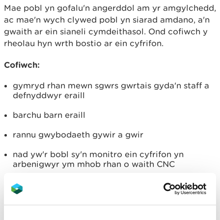
Mae pobl yn gofalu'n angerddol am yr amgylchedd,
ac mae'n wych clywed pobl yn siarad amdano, a'n
gwaith ar ein sianeli cymdeithasol. Ond cofiwch y
rheolau hyn wrth bostio ar ein cyfrifon.
Cofiwch:
gymryd rhan mewn sgwrs gwrtais gyda'n staff a
defnyddwyr eraill
barchu barn eraill
rannu gwybodaeth gywir a gwir
nad yw'r bobl sy'n monitro ein cyfrifon yn
arbenigwyr ym mhob rhan o waith CNC
Peidiwch:
postio sylwadau sy’n cam-drin neu sy’n
dramgwyddus - caiff y rhain eu dileu