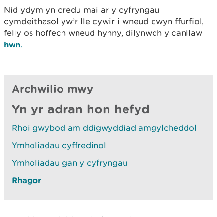
Nid ydym yn credu mai ar y cyfryngau
cymdeithasol yw’r lle cywir i wneud cwyn ffurfiol,
felly os hoffech wneud hynny, dilynwch y canllaw
hwn.
Archwilio mwy
Yn yr adran hon hefyd
Rhoi gwybod am ddigwyddiad amgylcheddol
Ymholiadau cyffredinol
Ymholiadau gan y cyfryngau
Rhagor