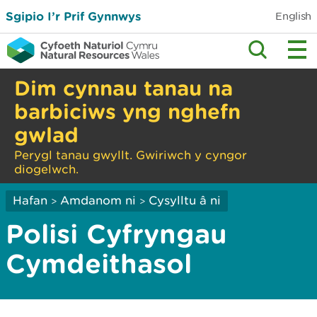
Sgipio I’r Prif Gynnwys
English
Dim cynnau tanau na
barbiciws yng nghefn
gwlad
Perygl tanau gwyllt. Gwiriwch y cyngor
diogelwch.
Hafan
Amdanom ni
Cysylltu â ni
>
>
Polisi Cyfryngau
Cymdeithasol