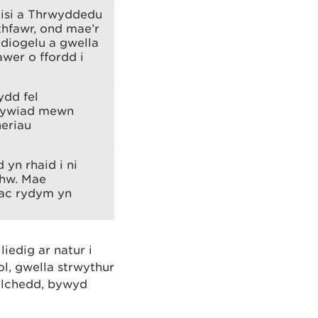
lisi a Thrwyddedu
hfawr, ond mae’r
diogelu a gwella
wer o ffordd i
ydd fel
dirywiad mewn
heriau
yn rhaid i ni
nhw. Mae
, ac rydym yn
iedig ar natur i
l, gwella strwythur
ylchedd, bywyd