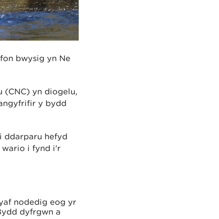
afon bwysig yn Ne
u (CNC) yn diogelu,
angyfrifir y bydd
ei ddarparu hefyd
ario i fynd i'r
yaf nodedig eog yr
 Bydd dyfrgwn a