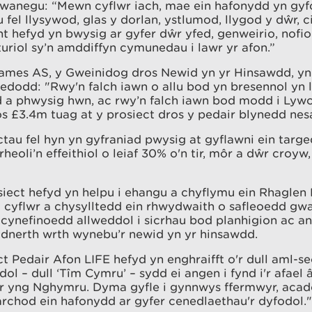
hwanegu: “Mewn cyflwr iach, mae ein hafonydd yn gyf
fel llysywod, glas y dorlan, ystlumod, llygod y dŵr, 
 hefyd yn bwysig ar gyfer dŵr yfed, genweirio, nofi
turiol sy’n amddiffyn cymunedau i lawr yr afon.”
James AS, y Gweinidog dros Newid yn yr Hinsawdd, yn
edodd: "Rwy'n falch iawn o allu bod yn bresennol yn l
 a phwysig hwn, ac rwy’n falch iawn bod modd i Ly
s £3.4m tuag at y prosiect dros y pedair blynedd nesa
tau fel hyn yn gyfraniad pwysig at gyflawni ein targed
heoli’n effeithiol o leiaf 30% o'n tir, môr a dŵr croyw,
siect hefyd yn helpu i ehangu a chyflymu ein Rhagle
a cyflwr a chysylltedd ein rhwydwaith o safleoedd gw
 cynefinoedd allweddol i sicrhau bod planhigion ac ani
dnerth wrth wynebu’r newid yn yr hinsawdd.
t Pedair Afon LIFE hefyd yn enghraifft o'r dull aml-se
ol – dull ‘Tîm Cymru’ – sydd ei angen i fynd i'r afael 
 yng Nghymru. Dyma gyfle i gynnwys ffermwyr, acad
archod ein hafonydd ar gyfer cenedlaethau'r dyfodol."