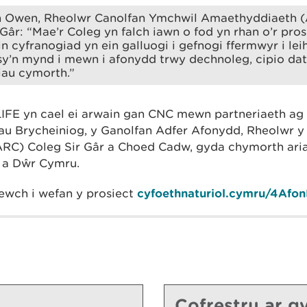
 Owen, Rheolwr Canolfan Ymchwil Amaethyddiaeth 
Gâr: “Mae’r Coleg yn falch iawn o fod yn rhan o’r pros
n cyfranogiad yn ein galluogi i gefnogi ffermwyr i leih
sy’n mynd i mewn i afonydd trwy dechnoleg, cipio dat
au cymorth.”
LIFE yn cael ei arwain gan CNC mewn partneriaeth a
au Brycheiniog, y Ganolfan Adfer Afonydd, Rheolwr y
RC) Coleg Sir Gâr a Choed Cadw, gyda chymorth ari
 a Dŵr Cymru.
ewch i wefan y prosiect
cyfoethnaturiol.cymru/4Afon
Cofrestru ar gy