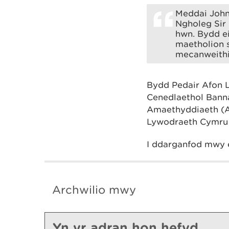
Meddai John
Ngholeg Sir 
hwn. Bydd ei
maetholion 
mecanweithi
Bydd Pedair Afon 
Cenedlaethol Bann
Amaethyddiaeth (A
Lywodraeth Cymru
I ddarganfod mwy 
Archwilio mwy
Yn yr adran hon hefyd