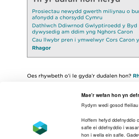
Prosiectau newydd gwerth miliynau o b
afonydd a chorsydd Cymru
Dathlwch Ddiwrnod Gwlyptiroedd y Byd 
dywysedig am ddim yng Nghors Caron
Cau llwybr pren i ymwelwyr Cors Caron y
Rhagor
Oes rhywbeth o’i le gyda’r dudalen hon?
Rh
Mae'r wefan hon yn def
Rydym wedi gosod ffeiliau 
Cysylltu â ni
Hoffem hefyd ddefnyddio c
safle ei ddefnyddio i was
hon i wella ein safle. Gad