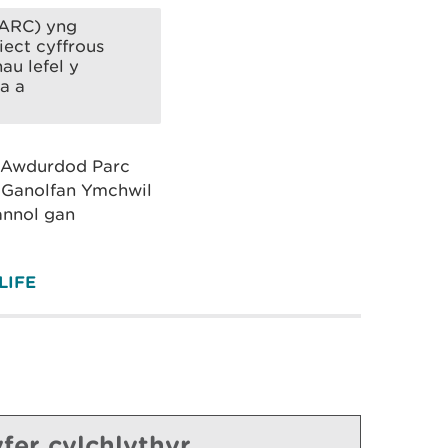
(ARC) yng
iect cyffrous
au lefel y
a a
g Awdurdod Parc
 Ganolfan Ymchwil
annol gan
LIFE
fer cylchlythyr