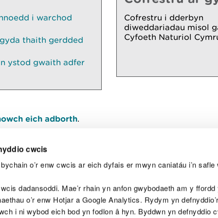
unnoedd i warchod
Cofrestru i dderbyn
diweddariadau misol g
Cyfoeth Naturiol Cymr
gyda thaith gerdded
n ystod gwaith adfer
owch eich adborth
.
nyddio cwcis
bychain o’r enw cwcis ar eich dyfais er mwyn caniatáu i’n safle 
Y
wcis dadansoddi. Mae’r rhain yn anfon gwybodaeth am y ffordd y
anaethau o’r enw Hotjar a Google Analytics. Rydym yn defnyddio
ewch i ni wybod eich bod yn fodlon â hyn. Byddwn yn defnyddio 