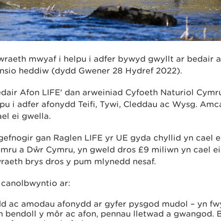
wraeth mwyaf i helpu i adfer bywyd gwyllt ar bedair 
ansio heddiw (dydd Gwener 28 Hydref 2022).
edair Afon LIFE' dan arweiniad Cyfoeth Naturiol Cymr
pu i adfer afonydd Teifi, Tywi, Cleddau ac Wysg. Amc
el ei gwella.
 gefnogir gan Raglen LIFE yr UE gyda chyllid yn cael 
ru a Dŵr Cymru, yn gweld dros £9 miliwn yn cael ei w
wraeth brys dros y pum mlynedd nesaf.
 canolbwyntio ar:
dd ac amodau afonydd ar gyfer pysgod mudol – yn fw
n bendoll y môr ac afon, pennau lletwad a gwangod.