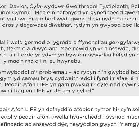
ri Davies, Cyfarwyddwr Gweithredol Tystiolaeth, Po
uriol Cymru: “Mae ein hafonydd yn gynefinoedd gwert
nt yn fawr. Er ein bod wedi gwneud cynnydd da o ran 
d dros y degawdau diwethaf, rydym yn gwybod bod lla
al i weld gormod o lygredd o ffynonellau gor-gyfarw
th, ffermio a diwydiant. Mae newid yn yr hinsawdd, 
th, a'r ffordd yr ydym yn byw ein bywydau hefyd yn 
 y mae'n rhaid i ni eu hwynebu.
ymwybodol o’r problemau – ac rydyn ni’n gwybod bod 
gymryd camau brys, cydweithredol i fynd i’r afael â 
el Pedair Afon LIFE yn gam pwysig i’r cyfeiriad cywir
awn i Raglen LIFE yr UE am y cyllid.”
air Afon LIFE yn defnyddio atebion tymor hir sy'n seil
egol y pedair afon, gwella hygyrchedd i bysgod mudo
efinoedd ac ansawdd dŵr, newyddion gwych i'r amg