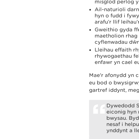
misglod perlog y
Ail-naturioli da
hyn o fudd i fyw
arafu’r llif leiha
Gweithio gyda ff
maetholion rhag 
cyflenwadau dŵr
Lleihau effaith
rhywogaethau fel
enfawr yn cael eu
Mae'r afonydd yn c
eu bod o bwysigrwy
gartref iddynt, me
Dywedodd Su
eiconig hyn 
bwysau. Byd
nesaf i help
ynddynt a ll