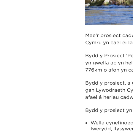
Mae’r prosiect cad
Cymru yn cael ei l
Bydd y Prosiect 'P
yn gwella ac yn hel
776km o afon yn ca
Bydd y prosiect, a
gan Lywodraeth Cym
afael â heriau cad
Bydd y prosiect yn
Wella cynefinoe
Iwerydd, llysywe