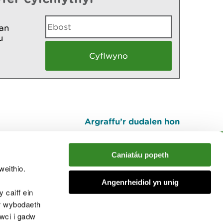
an
u
Argraffu’r dudalen hon
I fyny
Caniatáu popeth
weithio.
muno â'r sgwrs
Angenrheidiol yn unig
 caiff ein
’r wybodaeth
cwci i gadw