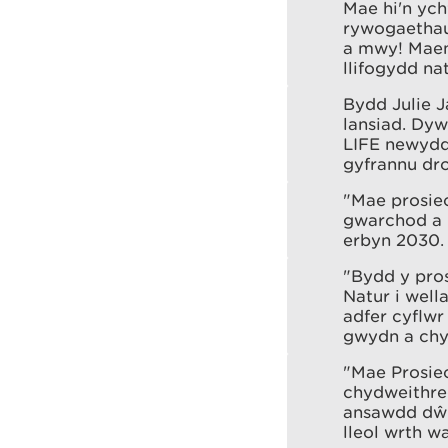
Mae hi'n yc
rywogaethau 
a mwy! Maent
llifogydd na
Bydd Julie 
lansiad. Dyw
LIFE newydd
gyfrannu dro
"Mae prosiec
gwarchod a r
erbyn 2030.
"Bydd y pro
Natur i well
adfer cyflwr
gwydn a chy
"Mae Prosiec
chydweithred
ansawdd dŵr
lleol wrth w