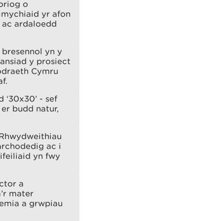
oriog o
cimychiaid yr afon
o ac ardaloedd
 bresennol yn y
ansiad y prosiect
wodraeth Cymru
f.
 ‘30x30’ - sef
 er budd natur,
n Rhwydweithiau
archodedig ac i
feiliaid yn fwy
ctor a
â’r mater
emia a grwpiau