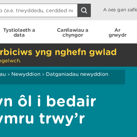
A oes gan saf
Tystiolaeth a
Canllawiau a
Ar
data
chyngor
grwydr
rbiciws yng nghefn gwlad
ogelwch.
iau
Newyddion
Datganiadau newyddion
>
>
n ôl i bedair
ymru trwy’r