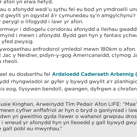
r afon yn elwa hefyd.
rnau o afonydd wedi'u sythu fel eu bod yn ymdroelli u
yd gwyllt yn ogystal â’r cymunedau sy’n amgylchynu’r
u’r perygl o lifogydd i lawr yr afon.
ermwyr i ddiogelu coridorau afonydd a lleihau gwad
mynd i mewn i afonydd. Bydd gan hyn y fantais ychw
 yfed pwysig.
 rhywogaethau anfrodorol ymledol mewn 180km o afon
 Jac y Neidiwr, pidyn-y-gog Americanaidd, clymog J
 rheoli.
ael eu dosbarthu fel
Ardaloedd Cadwraeth Arbennig
dd rhyngwladol ar gyfer y bywyd gwyllt a'r planhigi
gis eog, llysywen bendoll, gwangen, dyfrgwn a chrafan
sie Kinghan, Arweinydd Tîm Pedair Afon LIFE: “Mae’
mewn cyflwr anffafriol ar hyn o bryd o ganlyniad i la
dwn yn gweithio gyda llawer o wahanol grwpiau dro
u i wneud yr afonydd hyn yn lleoedd y gall bywyd gwyl
e gall pobl eu mwynhau.”