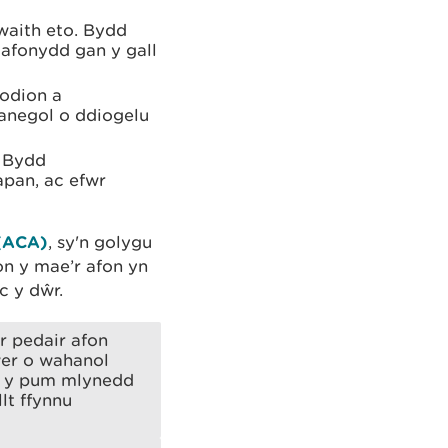
nwaith eto. Bydd
 afonydd gan y gall
dodion a
anegol o ddiogelu
. Bydd
apan, ac efwr
 (ACA)
, sy'n golygu
on y mae’r afon yn
c y dŵr.
r pedair afon
wer o wahanol
s y pum mlynedd
lt ffynnu