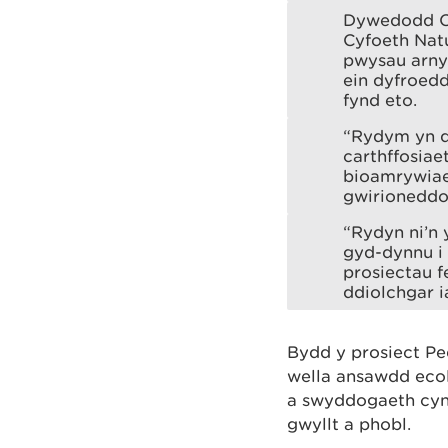
Dywedodd Ce
Cyfoeth Nat
pwysau arny
ein dyfroed
fynd eto.
“Rydym yn d
carthffosiae
bioamrywiae
gwirioneddol
“Rydyn ni’n 
gyd-dynnu i 
prosiectau f
ddiolchgar i
Bydd y prosiect Ped
wella ansawdd ecol
a swyddogaeth cyn
gwyllt a phobl.