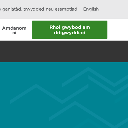
le ganiatâd, trwydded neu esemptiad
English
Rhoi gwybod am
Amdanom
ni
ddigwyddiad