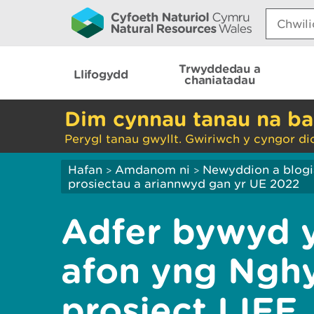
Search:
Trwyddedau a
Llifogydd
chaniatadau
Dim cynnau tanau na ba
Perygl tanau gwyllt. Gwiriwch y cyngor di
Hafan
Amdanom ni
Newyddion a blog
>
>
prosiectau a ariannwyd gan yr UE 2022
Adfer bywyd y
afon yng Ngh
prosiect LIFE