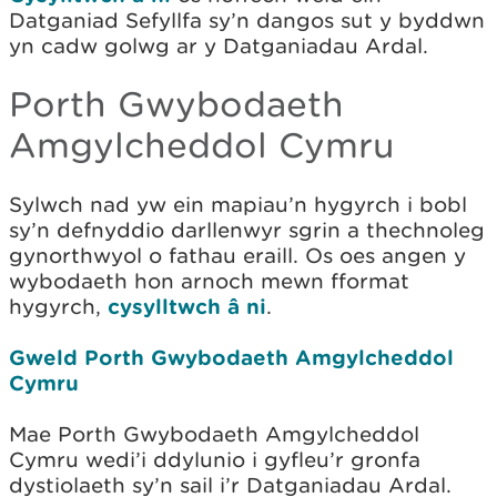
Datganiad Sefyllfa sy’n dangos sut y byddwn
yn cadw golwg ar y Datganiadau Ardal.
Porth Gwybodaeth
Amgylcheddol Cymru
Sylwch nad yw ein mapiau’n hygyrch i bobl
sy’n defnyddio darllenwyr sgrin a thechnoleg
gynorthwyol o fathau eraill. Os oes angen y
wybodaeth hon arnoch mewn fformat
hygyrch,
cysylltwch â ni
.
Gweld Porth Gwybodaeth Amgylcheddol
Cymru
Mae Porth Gwybodaeth Amgylcheddol
Cymru wedi’i ddylunio i gyfleu’r gronfa
dystiolaeth sy’n sail i’r Datganiadau Ardal.