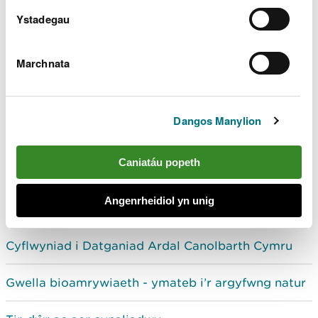
Ystadegau
Marchnata
Dangos Manylion
Caniatáu popeth
Datganiad Ardal
Canolbarth Cymru
Angenrheidiol yn unig
Cyflwyniad i Datganiad Ardal Canolbarth Cymru
Gwella bioamrywiaeth - ymateb i’r argyfwng natur