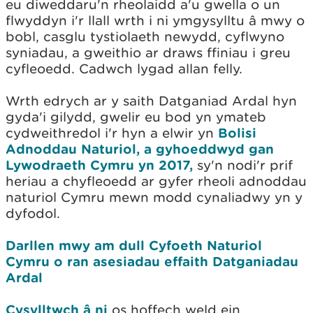
eu diweddaru'n rheolaidd a'u gwella o un
flwyddyn i'r llall wrth i ni ymgysylltu â mwy o
bobl, casglu tystiolaeth newydd, cyflwyno
syniadau, a gweithio ar draws ffiniau i greu
cyfleoedd. Cadwch lygad allan felly.
Wrth edrych ar y saith Datganiad Ardal hyn
gyda'i gilydd, gwelir eu bod yn ymateb
cydweithredol i'r hyn a elwir yn
Bolisi
Adnoddau Naturiol, a gyhoeddwyd gan
Lywodraeth Cymru yn 2017,
sy'n nodi'r prif
heriau a chyfleoedd ar gyfer rheoli adnoddau
naturiol Cymru mewn modd cynaliadwy yn y
dyfodol.
Darllen mwy am dull Cyfoeth Naturiol
Cymru o ran asesiadau effaith Datganiadau
Ardal
Cysylltwch â ni
os hoffech weld ein