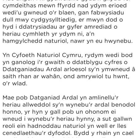
cymdeithas mewn ffyrdd nad ydym erioed
wedi'u gwneud o'r blaen, gan fabwysiadu
dull mwy cydgysylltiedig, er mwyn dod o
hyd i ddatrysiadau ar gyfer amrediad o
heriau cymhleth yr ydym ni, a'n
hamgylchedd naturiol, nawr yn eu hwynebu.
Yn Cyfoeth Naturiol Cymru, rydym wedi bod
yn ganolog i'r gwaith o ddatblygu cyfres o
Ddatganiadau Ardal arloesol sy'n ymwneud â
saith rhan ar wahân, ond amrywiol tu hwnt,
o'r wlad.
Mae pob Datganiad Ardal yn amlinellu'r
heriau allweddol sy'n wynebu'r ardal benodol
honno, yr hyn y gall pob un ohonom ei
wneud i wynebu'r heriau hynny, a sut gallwn
reoli ein hadnoddau naturiol yn well er lles
cenedlaethau'r dyfodol. Bydd y rhain yn cael