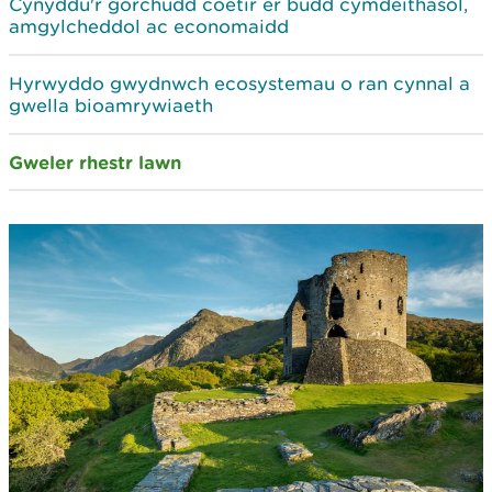
Cynyddu'r gorchudd coetir er budd cymdeithasol,
amgylcheddol ac economaidd
Hyrwyddo gwydnwch ecosystemau o ran cynnal a
gwella bioamrywiaeth
Gweler rhestr lawn