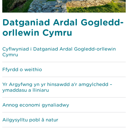
Datganiad Ardal Gogledd-
orllewin Cymru
Cyflwyniad i Datganiad Ardal Gogledd-orllewin
Cymru
Ffyrdd o weithio
Yr Argyfwng yn yr hinsawdd a'r amgylchedd –
ymaddasu a lliniaru
Annog economi gynaliadwy
Ailgysylltu pobl â natur