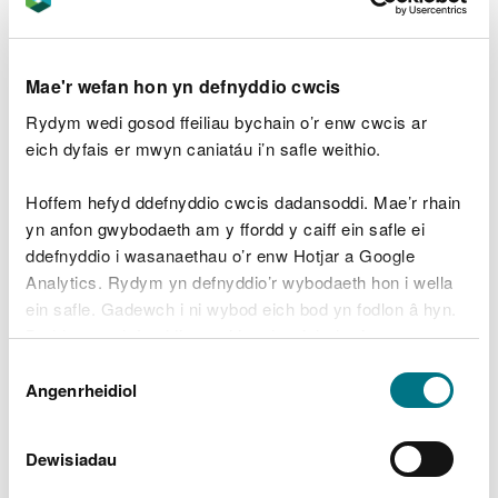
Cyflwyniad i Datganiad Ardal De-orllewin Cymru
Mae'r wefan hon yn defnyddio cwcis
Lleihau anghydraddoldebau iechyd
Rydym wedi gosod ffeiliau bychain o’r enw cwcis ar
eich dyfais er mwyn caniatáu i’n safle weithio.
Sicrhau rheoli tir yn gynaliadwy
Hoffem hefyd ddefnyddio cwcis dadansoddi. Mae’r rhain
Gwrthdroi'r dirywiad i fioamrywiaeth a’i hadfer
yn anfon gwybodaeth am y ffordd y caiff ein safle ei
ddefnyddio i wasanaethau o’r enw Hotjar a Google
Thema drawsbynciol: Lliniaru ac addasu i hinsawdd
Analytics. Rydym yn defnyddio’r wybodaeth hon i wella
sy'n newid
ein safle. Gadewch i ni wybod eich bod yn fodlon â hyn.
Byddwn yn defnyddio cwci i gadw eich dewis.
Gweler rhestr lawn
Dewis
Gellir
darllen mwy am ein cwcis
cyn i chi ddewis.
Angenrheidiol
Caniatâd
Dewisiadau