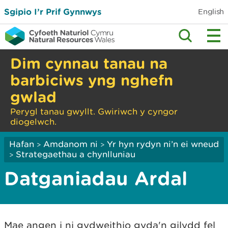
Sgipio I’r Prif Gynnwys
English
Dim cynnau tanau na
barbiciws yng nghefn
gwlad
Perygl tanau gwyllt. Gwiriwch y cyngor
diogelwch.
Hafan
Amdanom ni
Yr hyn rydyn ni’n ei wneud
>
>
Strategaethau a chynlluniau
>
Datganiadau Ardal
Mae angen i ni gydweithio gyda'n gilydd fel