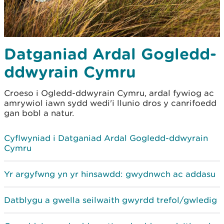
Datganiad Ardal Gogledd-
ddwyrain Cymru
Croeso i Ogledd-ddwyrain Cymru, ardal fywiog ac
amrywiol iawn sydd wedi'i llunio dros y canrifoedd
gan bobl a natur.
Cyflwyniad i Datganiad Ardal Gogledd-ddwyrain
Cymru
Yr argyfwng yn yr hinsawdd: gwydnwch ac addasu
Datblygu a gwella seilwaith gwyrdd trefol/gwledig