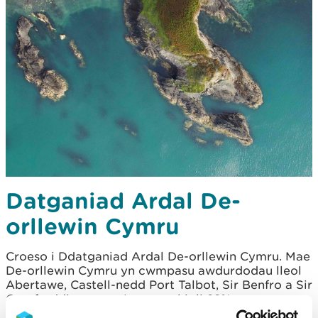
Datganiad Ardal De-
orllewin Cymru
Croeso i Ddatganiad Ardal De-orllewin Cymru. Mae
De-orllewin Cymru yn cwmpasu awdurdodau lleol
Abertawe, Castell-nedd Port Talbot, Sir Benfro a Sir
Gaerfyrddin ac mae'n cynrychioli 22% o
boblogaeth a 23% o ehangdir y wlad.