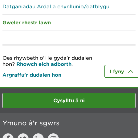
Datganiadau Ardal a chynllunio/datblygu
Gweler rhestr lawn
Oes rhywbeth o’i le gyda’r dudalen
hon?
Rhowch eich adborth
.
I fyny
Argraffu’r dudalen hon
Cysylltu â ni
Ymuno â'r sgwrs