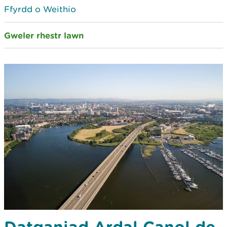
Ffyrdd o Weithio
Gweler rhestr lawn
Datganiad Ardal Canol de