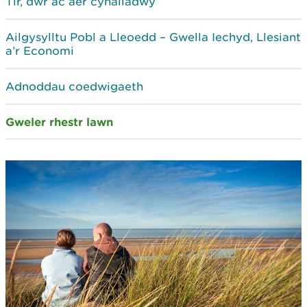
Tir, dŵr ac aer cynaliadwy
Ailgysylltu Pobl a Lleoedd – Gwella Iechyd, Llesiant
a’r Economi
Adnoddau coedwigaeth
Gweler rhestr lawn