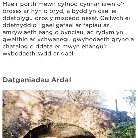
Mae’r porth mewn cyfnod cynnar iawn o’r
broses ar hyn o bryd, a bydd yn cael ei
ddatblygu dros y misoedd nesaf. Gallwch ei
ddefnyddio i gael gafael ar fapiau ar
amrywiaeth eang o bynciau, ac rydym yn
gweithio ar ychwanegu gwybodaeth gryno a
chatalog o ddata er mwyn ehangu’r
wybodaeth sydd ar gael.
Datganiadau Ardal