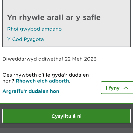
Yn rhywle arall ar y safle
Rhoi gwybod amdano
Y Cod Pysgota
Diweddarwyd ddiwethaf 22 Meh 2023
Oes rhywbeth o’i le gyda’r dudalen
hon?
Rhowch eich adborth
.
I fyny
Argraffu’r dudalen hon
Cysylltu â ni