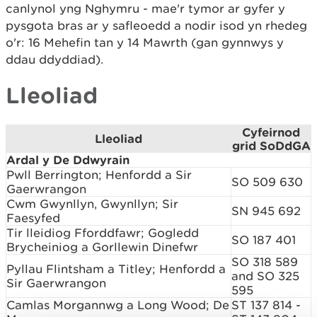
canlynol yng Nghymru - mae'r tymor ar gyfer y
pysgota bras ar y safleoedd a nodir isod yn rhedeg
o'r: 16 Mehefin tan y 14 Mawrth (gan gynnwys y
ddau ddyddiad).
Lleoliad
Cyfeirnod
Lleoliad
grid SoDdGA
Ardal y De Ddwyrain
Pwll Berrington; Henfordd a Sir
SO 509 630
Gaerwrangon
Cwm Gwynllyn, Gwynllyn; Sir
SN 945 692
Faesyfed
Tir lleidiog Fforddfawr; Gogledd
SO 187 401
Brycheiniog a Gorllewin Dinefwr
SO 318 589
Pyllau Flintsham a Titley; Henfordd a
and SO 325
Sir Gaerwrangon
595
Camlas Morgannwg a Long Wood; De
ST 137 814 -