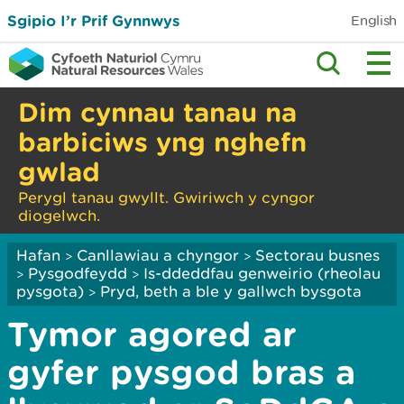
Sgipio I’r Prif Gynnwys
English
Dim cynnau tanau na
barbiciws yng nghefn
gwlad
Perygl tanau gwyllt. Gwiriwch y cyngor
diogelwch.
Hafan
Canllawiau a chyngor
Sectorau busnes
>
>
Pysgodfeydd
Is-ddeddfau genweirio (rheolau
>
>
pysgota)
Pryd, beth a ble y gallwch bysgota
>
Tymor agored ar
gyfer pysgod bras a