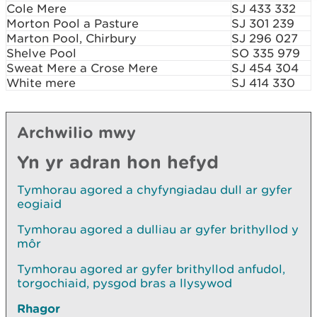
Cole Mere
SJ 433 332
Morton Pool a Pasture
SJ 301 239
Marton Pool, Chirbury
SJ 296 027
Shelve Pool
SO 335 979
Sweat Mere a Crose Mere
SJ 454 304
White mere
SJ 414 330
Archwilio mwy
Yn yr adran hon hefyd
Tymhorau agored a chyfyngiadau dull ar gyfer
eogiaid
Tymhorau agored a dulliau ar gyfer brithyllod y
môr
Tymhorau agored ar gyfer brithyllod anfudol,
torgochiaid, pysgod bras a llysywod
Rhagor