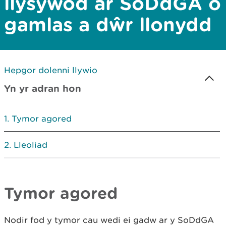
llysywod ar SoDdGA o
gamlas a dŵr llonydd
Hepgor dolenni llywio
Yn yr adran hon
Tymor agored
Lleoliad
Tymor agored
Nodir fod y tymor cau wedi ei gadw ar y SoDdGA