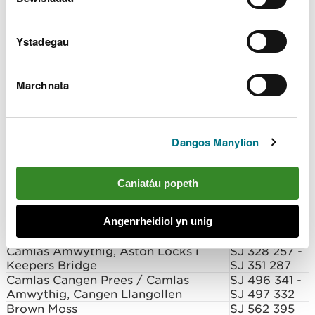
Ardal y Gogledd
Hanmer Mere, Clwyd
SJ 453 392
Llyn Bedydd, Clwyd
SJ 471 391
Ystadegau
Llyn Creiniog, Clwyd
SH 927 652
Canolbarth Lloegr, Ardal Hafren
Uchaf
Marchnata
SO 169 967 -
SO 173 970
Dangos Manylion
a
Camlas Trefaldwyn; Powys
SJ 254 203 -
Caniatáu popeth
SO 222 060
Camlas Trefaldwyn, Guilsfield Arm;
Angenrheidiol yn unig
SJ 252 148 -
Powys
SJ 243 137
Camlas Amwythig, Aston Locks i
SJ 328 257 -
Keepers Bridge
SJ 351 287
Camlas Cangen Prees / Camlas
SJ 496 341 -
Amwythig, Cangen Llangollen
SJ 497 332
Brown Moss
SJ 562 395