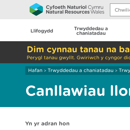
Search:
Trwyddedau a
Llifogydd
chaniatadau
Dim cynnau tanau na ba
Perygl tanau gwyllt. Gwiriwch y cyngor di
Hafan
Trwyddedau a chaniatadau
Trw
>
>
Canllawiau ll
Yn yr adran hon