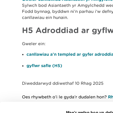
Sylwch bod Asiantaeth yr Amgylchedd wedi
Fodd bynnag, byddwn ni’n parhau i'w defny
canllawiau ein hunain.
H5 Adroddiad ar gyflw
Gweler ein:
canllawiau a'n templed ar gyfer adroddi
gyflwr safle (H5)
Diweddarwyd ddiwethaf 10 Rhag 2025
Oes rhywbeth o’i le gyda’r dudalen hon?
Rh
Mae'r wefan hon yn def