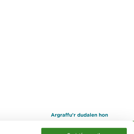
Argraffu’r dudalen hon
I fyny