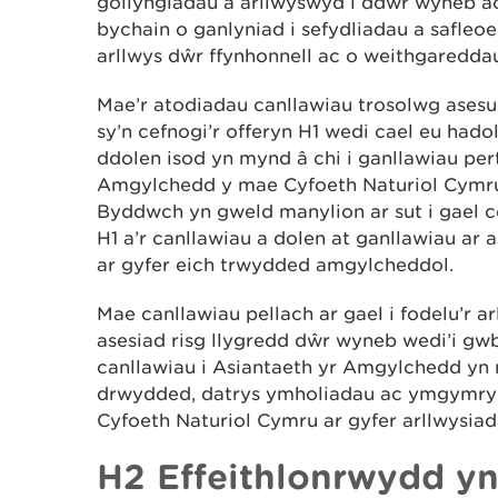
gollyngiadau a arllwyswyd i ddŵr wyneb a
bychain o ganlyniad i sefydliadau a safle
arllwys dŵr ffynhonnell ac o weithgareddau
Mae’r atodiadau canllawiau trosolwg asesu
sy’n cefnogi’r offeryn H1 wedi cael eu had
ddolen isod yn mynd â chi i ganllawiau per
Amgylchedd y mae Cyfoeth Naturiol Cymru 
Byddwch yn gweld manylion ar sut i gael 
H1 a’r canllawiau a dolen at ganllawiau ar 
ar gyfer eich trwydded amgylcheddol.
Mae canllawiau pellach ar gael i fodelu’r a
asesiad risg llygredd dŵr wyneb wedi’i gwb
canllawiau i Asiantaeth yr Amgylchedd yn
drwydded, datrys ymholiadau ac ymgymryd
Cyfoeth Naturiol Cymru ar gyfer arllwysi
H2 Effeithlonrwydd yn