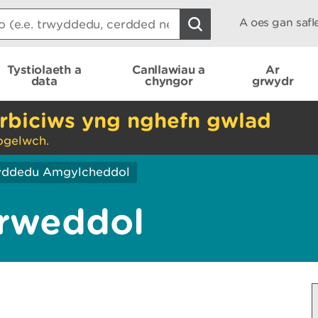
A oes gan saf
Tystiolaeth a
Canllawiau a
Ar
data
chyngor
grwydr
rbiciws yng nghefn gwlad
ogelwch.
yddedu Amgylcheddol
orweddol