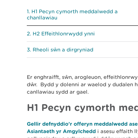
H1 Pecyn cymorth meddalwedd a
chanllawiau
H2 Effeithlonrwydd ynni
Rheoli sŵn a dirgryniad
Er enghraifft, sŵn, arogleuon, effeithlonrw
dŵr. Bydd y dolenni ar waelod y dudalen ho
canllawiau sydd ar gael.
H1 Pecyn cymorth med
Gellir defnyddio’r offeryn meddalwedd ase
Asiantaeth yr Amgylchedd
i asesu effaith