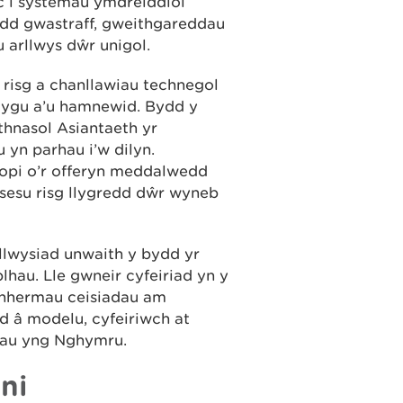
c i systemau ymdreiddiol
oedd gwastraff, gweithgareddau
 arllwys dŵr unigol.
 risg a chanllawiau technegol
olygu a’u hamnewid. Bydd y
thnasol Asiantaeth yr
yn parhau i’w dilyn.
copi o’r offeryn meddalwedd
asesu risg llygredd dŵr wyneb
rllwysiad unwaith y bydd yr
lhau. Lle gwneir cyfeiriad yn y
 nhermau ceisiadau am
 â modelu, cyfeiriwch at
adau yng Nghymru.
ni