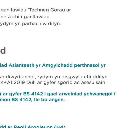
 ganllawiau 'Techneg Gorau ar
nd â chi i ganllawiau
ydym yn parhau i'w dilyn.
ad
niad Asiantaeth yr Amgylchedd perthnasol yr
ŵn diwydiannol, rydym yn disgwyl i chi ddilyn
+A1:2019 Dull ar gyfer sgorio ac asesu sain
 ar gyfer BS 4142 i gael arweiniad ychwanegol i
ynion BS 4142, lle bo angen.
dd ar Reoli Arogleuon (H4).