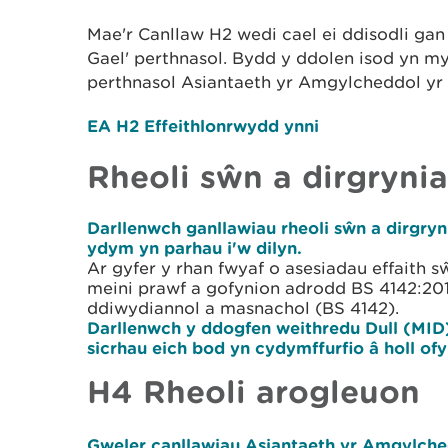
Mae'r Canllaw H2 wedi cael ei ddisodli gan
Gael' perthnasol. Bydd y ddolen isod yn my
perthnasol Asiantaeth yr Amgylcheddol yr 
EA H2 Effeithlonrwydd ynni
Rheoli sŵn a dirgryni
Darllenwch ganllawiau rheoli sŵn a dirgry
ydym yn parhau i'w dilyn.
Ar gyfer y rhan fwyaf o asesiadau effaith s
meini prawf a gofynion adrodd BS 4142:2014
ddiwydiannol a masnachol (BS 4142).
Darllenwch y ddogfen weithredu Dull (MID)
sicrhau eich bod yn cydymffurfio â holl of
H4 Rheoli arogleuon
Gweler canllawiau Asiantaeth yr Amgylche