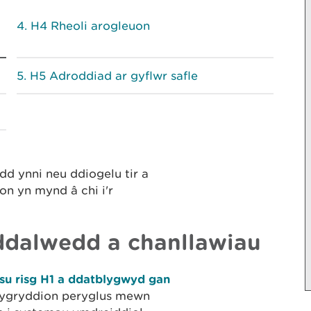
H4 Rheoli arogleuon
H5 Adroddiad ar gyflwr safle
ydd ynni neu ddiogelu tir a
n yn mynd â chi i'r
dalwedd a chanllawiau
su risg H1 a ddatblygwyd gan
 llygryddion peryglus mewn