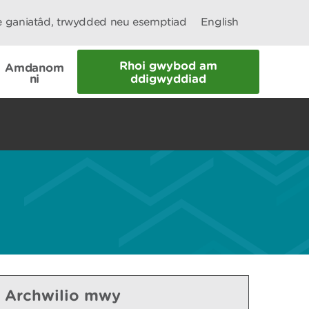
le ganiatâd, trwydded neu esemptiad
English
Rhoi gwybod am
Amdanom
ni
ddigwyddiad
Archwilio mwy