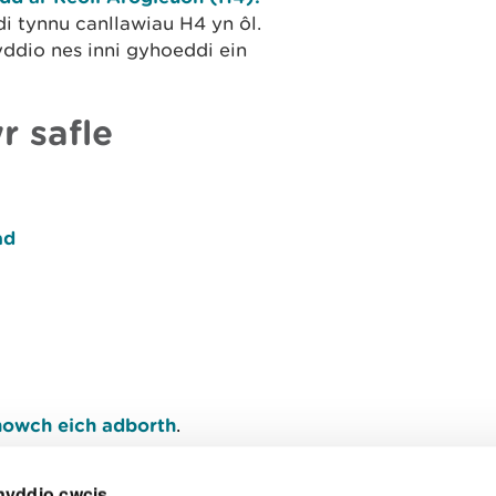
 tynnu canllawiau H4 yn ôl.
ddio nes inni gyhoeddi ein
r safle
ad
owch eich adborth
.
nyddio cwcis