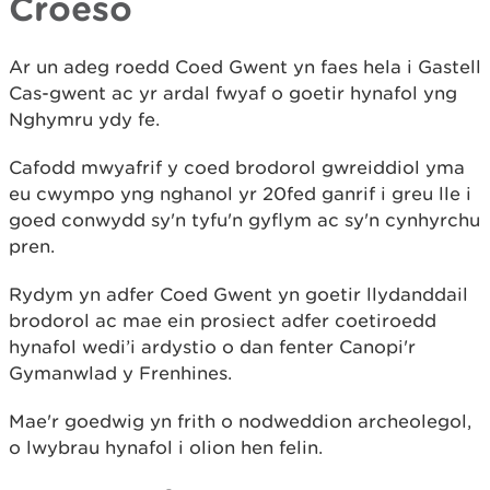
Croeso
Ar un adeg roedd Coed Gwent yn faes hela i Gastell
Cas-gwent ac yr ardal fwyaf o goetir hynafol yng
Nghymru ydy fe.
Cafodd mwyafrif y coed brodorol gwreiddiol yma
eu cwympo yng nghanol yr 20fed ganrif i greu lle i
goed conwydd sy'n tyfu'n gyflym ac sy'n cynhyrchu
pren.
Rydym yn adfer Coed Gwent yn goetir llydanddail
brodorol ac mae ein prosiect adfer coetiroedd
hynafol wedi’i ardystio o dan fenter Canopi'r
Gymanwlad y Frenhines.
Mae'r goedwig yn frith o nodweddion archeolegol,
o lwybrau hynafol i olion hen felin.