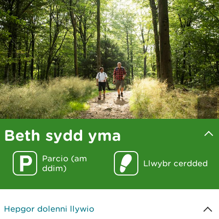
Beth sydd yma
Parcio (am
Llwybr cerdded
ddim)
Hepgor dolenni llywio