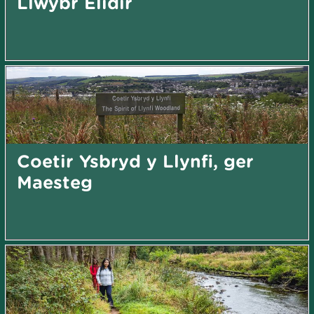
Llwybr Elidir
Coetir Ysbryd y Llynfi, ger
Maesteg