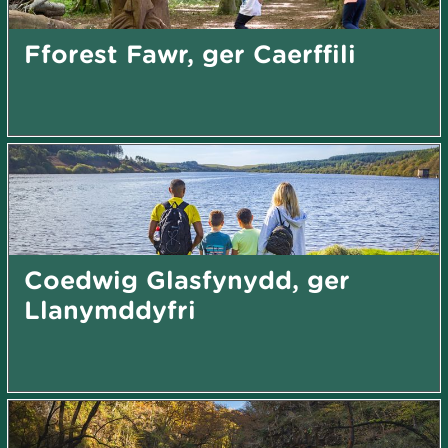
Fforest Fawr, ger Caerffili
Coedwig Glasfynydd, ger
Llanymddyfri