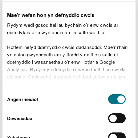
Manylion cyswllt
Mae'r wefan hon yn defnyddio cwcis
Nid oes staff yn y lleoliad hwn.
Rydym wedi gosod ffeiliau bychain o’r enw cwcis ar
eich dyfais er mwyn caniatáu i’n safle weithio.
Cysylltwch â’n tîm cwsmeriaid gydag unrhyw
ymholiadau cyffredinol
yn ystod oriau swyddfa o
Hoffem hefyd ddefnyddio cwcis dadansoddi. Mae’r rhain
ddydd Llun i ddydd Gwener.
yn anfon gwybodaeth am y ffordd y caiff ein safle ei
ddefnyddio i wasanaethau o’r enw Hotjar a Google
Analytics. Rydym yn defnyddio’r wybodaeth hon i wella
ein safle. Gadewch i ni wybod eich bod yn fodlon â hyn.
Lawrlwythiadau dogfennau
Byddwn yn defnyddio cwci i gadw eich dewis.
cysylltiedig
Dewis
Gellir
darllen mwy am ein cwcis
cyn i chi ddewis.
Angenrheidiol
Caniatâd
Taflen Coed Gwent
PDF [2.3 MB]
Dewisiadau
Ystadegau