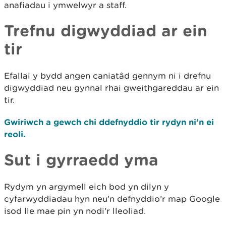
anafiadau i ymwelwyr a staff.
Trefnu digwyddiad ar ein
tir
Efallai y bydd angen caniatâd gennym ni i drefnu
digwyddiad neu gynnal rhai gweithgareddau ar ein
tir.
Gwiriwch a gewch chi ddefnyddio tir rydyn ni’n ei
reoli.
Sut i gyrraedd yma
Rydym yn argymell eich bod yn dilyn y
cyfarwyddiadau hyn neu’n defnyddio’r map Google
isod lle mae pin yn nodi’r lleoliad.