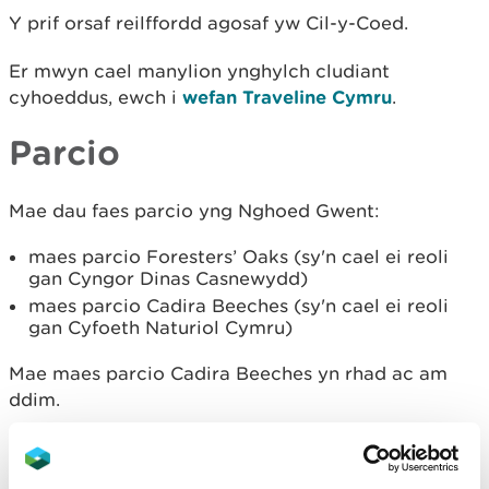
Y prif orsaf reilffordd agosaf yw Cil-y-Coed.
Er mwyn cael manylion ynghylch cludiant
cyhoeddus, ewch i
wefan Traveline Cymru
.
Parcio
Mae dau faes parcio yng Nghoed Gwent:
maes parcio Foresters’ Oaks (sy'n cael ei reoli
gan Cyngor Dinas Casnewydd)
maes parcio Cadira Beeches (sy'n cael ei reoli
gan Cyfoeth Naturiol Cymru)
Mae maes parcio Cadira Beeches yn rhad ac am
ddim.
Ni chaniateir parcio dros nos.