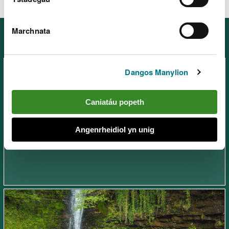
Marchnata
Mannau eraill yng De Ddwyrain
Cymru
Dangos Manylion
Caniatáu popeth
Golygfan y Bannau, ger
Angenrheidiol yn unig
Trefynwy