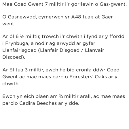
Mae Coed Gwent 7 milltir i'r gorllewin o Gas-gwent.
O Gasnewydd, cymerwch yr A48 tuag at Gaer-
went.
Ar ôl 6 ½ milltir, trowch i'r chwith i fynd ar y ffordd
i Frynbuga, a nodir ag arwydd ar gyfer
Llanfairisgoed (Llanfair Disgoed / Llanvair
Discoed).
Ar ôl tua 3 milltir, ewch heibio cronfa ddŵr Coed
Gwent ac mae maes parcio Foresters’ Oaks ar y
chwith.
Ewch yn eich blaen am ¾ milltir arall, ac mae maes
parcio Cadira Beeches ar y dde.