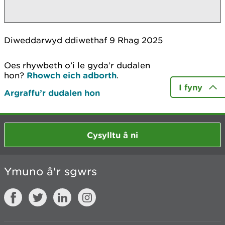
Diweddarwyd ddiwethaf 9 Rhag 2025
Oes rhywbeth o’i le gyda’r dudalen
hon?
Rhowch eich adborth
.
I fyny
Argraffu’r dudalen hon
Cysylltu â ni
Ymuno â'r sgwrs