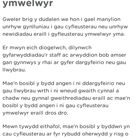
ymwelwyr
Gweler brig y dudalen we hon i gael manylion
unrhyw gynlluniau i gau cyfleusterau neu unrhyw
newidiadau eraill i gyfleusterau ymwelwyr yma.
Er mwyn eich diogelwch, dilynwch
gyfarwyddiadau'r staff ac arwyddion bob amser
gan gynnwys y rhai ar gyfer dargyfeirio neu gau
llwybrau.
Mae'n bosibl y bydd angen i ni ddargyfeirio neu
gau llwybrau wrth i ni wneud gwaith cynnal a
chadw neu gynnal gweithrediadau eraill ac mae'n
bosibl y bydd angen i ni gau cyfleusterau
ymwelwyr eraill dros dro.
Mewn tywydd eithafol, mae'n bosibl y byddwn yn
cau cyfleusterau ar fyr rybudd oherwydd y risg o