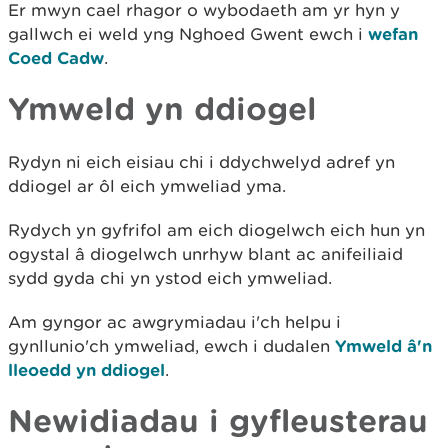
Er mwyn cael rhagor o wybodaeth am yr hyn y
gallwch ei weld yng Nghoed Gwent ewch i
wefan
Coed Cadw
.
Ymweld yn ddiogel
Rydyn ni eich eisiau chi i ddychwelyd adref yn
ddiogel ar ôl eich ymweliad yma.
Rydych yn gyfrifol am eich diogelwch eich hun yn
ogystal â diogelwch unrhyw blant ac anifeiliaid
sydd gyda chi yn ystod eich ymweliad.
Am gyngor ac awgrymiadau i'ch helpu i
gynllunio'ch ymweliad, ewch i dudalen
Ymweld â'n
lleoedd yn ddiogel
.
Newidiadau i gyfleusterau