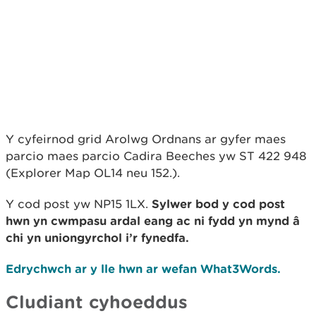
Y cyfeirnod grid Arolwg Ordnans ar gyfer maes
parcio maes parcio Cadira Beeches yw ST 422 948
(Explorer Map OL14 neu 152.).
Y cod post yw NP15 1LX.
Sylwer bod y cod post
hwn yn cwmpasu ardal eang ac ni fydd yn mynd â
chi yn uniongyrchol i’r fynedfa.
Edrychwch ar y lle hwn ar wefan What3Words.
Cludiant cyhoeddus