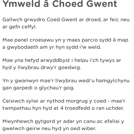
Ymweld â Choed Gwent
Gallwch grwydro Coed Gwent ar droed, ar feic neu
ar gefn ceffyl.
Mae panel croesawu yn y maes parcio sydd â map
a gwybodaeth am yr hyn sydd i'w weld.
Mae yna hefyd arwyddbyst i helpu i'ch tywys ar
hyd y llwybrau drwy'r goedwig.
Yn y gwanwyn mae’r llwybrau wedi’u hamgylchynu
gan garpedi o glychau'r gog.
Ceisiwch sylwi ar nythod morgrug y coed - mae'r
twmpathau hyn hyd at 4 troedfedd o ran uchder.
Mwynhewch gytgord yr adar yn canu ac efallai y
gwelwch geirw neu hyd yn oed wiber.