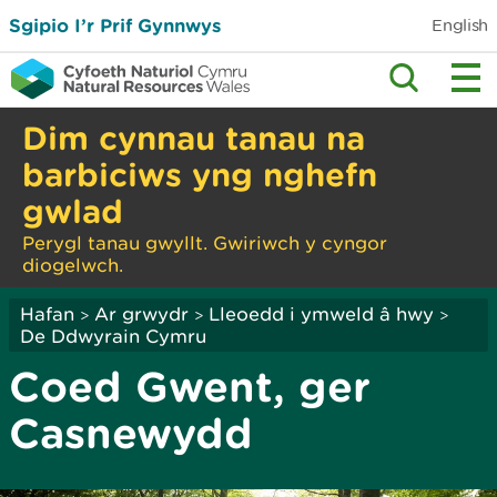
Sgipio I’r Prif Gynnwys
English
Dim cynnau tanau na
barbiciws yng nghefn
gwlad
Perygl tanau gwyllt. Gwiriwch y cyngor
diogelwch.
Hafan
Ar grwydr
Lleoedd i ymweld â hwy
>
>
>
De Ddwyrain Cymru
Coed Gwent, ger
Casnewydd