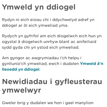
Ymweld yn ddiogel
Rydyn ni eich eisiau chi i ddychwelyd adref yn
ddiogel ar ôl eich ymweliad yma.
Rydych yn gyfrifol am eich diogelwch eich hun yn
ogystal â diogelwch unrhyw blant ac anifeiliaid
sydd gyda chi yn ystod eich ymweliad.
Am gyngor ac awgrymiadau i'ch helpu i
gynllunio'ch ymweliad, ewch i dudalen
Ymweld â'n
lleoedd yn ddiogel
.
Newidiadau i gyfleusterau
ymwelwyr
Gweler brig y dudalen we hon i gael manylion