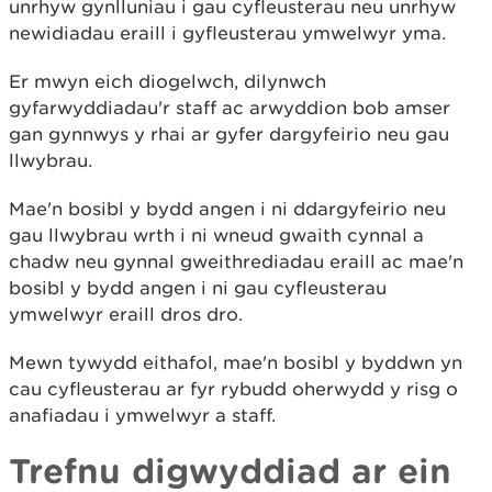
unrhyw gynlluniau i gau cyfleusterau neu unrhyw
newidiadau eraill i gyfleusterau ymwelwyr yma.
Er mwyn eich diogelwch, dilynwch
gyfarwyddiadau'r staff ac arwyddion bob amser
gan gynnwys y rhai ar gyfer dargyfeirio neu gau
llwybrau.
Mae'n bosibl y bydd angen i ni ddargyfeirio neu
gau llwybrau wrth i ni wneud gwaith cynnal a
chadw neu gynnal gweithrediadau eraill ac mae'n
bosibl y bydd angen i ni gau cyfleusterau
ymwelwyr eraill dros dro.
Mewn tywydd eithafol, mae'n bosibl y byddwn yn
cau cyfleusterau ar fyr rybudd oherwydd y risg o
anafiadau i ymwelwyr a staff.
Trefnu digwyddiad ar ein