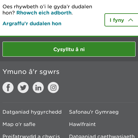
Oes rhywbeth o’i le gyda’r dudalen
hon?
Rhowch eich adborth
.
I fyny
Argraffu’r dudalen hon
Cysylltu â ni
Ymuno â'r sgwrs
Datganiad hygyrchedd
Safonau'r Gymraeg
Map o'r safle
Hawlfraint
Preifatrwydd a chwcis
Datganiad caethwasiaeth