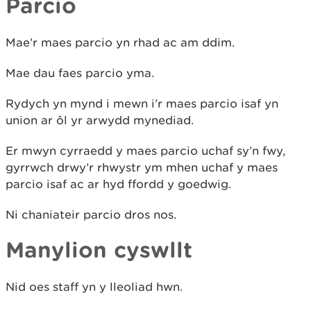
Parcio
Mae’r maes parcio yn rhad ac am ddim.
Mae dau faes parcio yma.
Rydych yn mynd i mewn i’r maes parcio isaf yn
union ar ôl yr arwydd mynediad.
Er mwyn cyrraedd y maes parcio uchaf sy’n fwy,
gyrrwch drwy’r rhwystr ym mhen uchaf y maes
parcio isaf ac ar hyd ffordd y goedwig.
Ni chaniateir parcio dros nos.
Manylion cyswllt
Nid oes staff yn y lleoliad hwn.