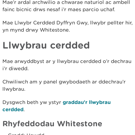
Mae’r ardal archwilio a chwarae naturiol ac ambell
fainc bicnic drws nesaf i’r maes parcio uchaf.
Mae Llwybr Cerdded Dyffryn Gwy, llwybr pellter hir,
yn mynd drwy Whitestone.
Llwybrau cerdded
Mae arwyddbyst ar y llwybrau cerdded o’r dechrau
i’r diwedd.
Chwiliwch am y panel gwybodaeth ar ddechrau’r
llwybrau.
Dysgwch beth yw ystyr
graddau’r llwybrau
cerdded
.
Rhyfeddodau Whitestone