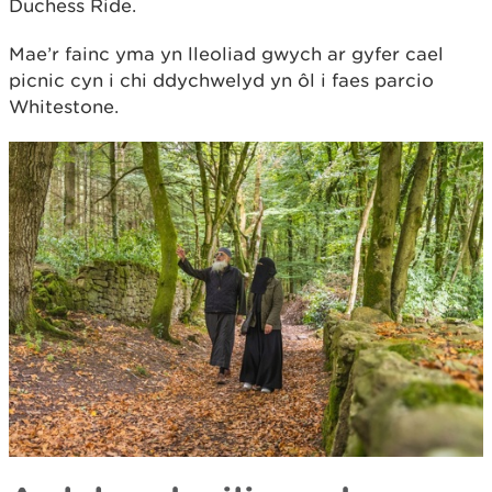
Duchess Ride.
Mae’r fainc yma yn lleoliad gwych ar gyfer cael
picnic cyn i chi ddychwelyd yn ôl i faes parcio
Whitestone.