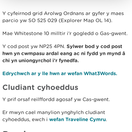
Y cyfeirnod grid Arolwg Ordnans ar gyfer y maes
parcio yw SO 525 029 (Explorer Map OL 14).
Mae Whitestone 10 milltir i'r gogledd o Gas-gwent.
Y cod post yw NP25 4PN.
Sylwer bod y cod post
hwn yn cwmpasu ardal eang ac ni fydd yn mynd â
chi yn uniongyrchol i’r fynedfa.
Edrychwch ar y lle hwn ar wefan What3Words.
Cludiant cyhoeddus
Y prif orsaf reilffordd agosaf yw Cas-gwent.
Er mwyn cael manylion ynghylch cludiant
cyhoeddus, ewch i
wefan Traveline Cymru
.