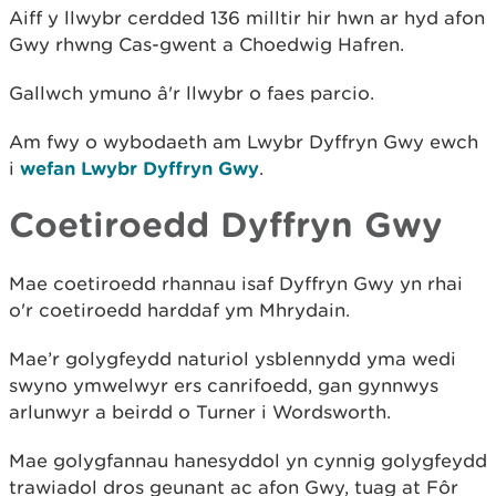
Aiff y llwybr cerdded 136 milltir hir hwn ar hyd afon
Gwy rhwng Cas-gwent a Choedwig Hafren.
Gallwch ymuno â'r llwybr o faes parcio.
Am fwy o wybodaeth am Lwybr Dyffryn Gwy ewch
i
wefan Lwybr Dyffryn Gwy
.
Coetiroedd Dyffryn Gwy
Mae coetiroedd rhannau isaf Dyffryn Gwy yn rhai
o'r coetiroedd harddaf ym Mhrydain.
Mae’r golygfeydd naturiol ysblennydd yma wedi
swyno ymwelwyr ers canrifoedd, gan gynnwys
arlunwyr a beirdd o Turner i Wordsworth.
Mae golygfannau hanesyddol yn cynnig golygfeydd
trawiadol dros geunant ac afon Gwy, tuag at Fôr