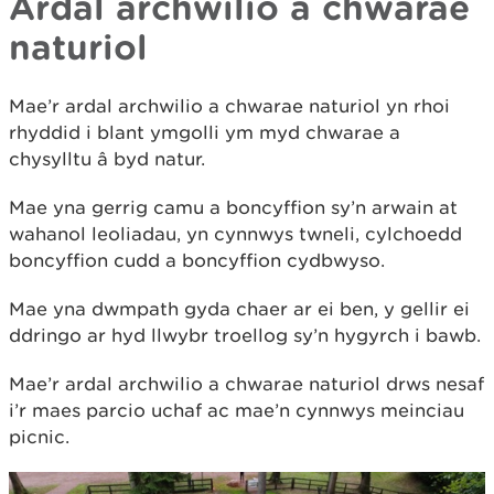
Ardal archwilio a chwarae
naturiol
Mae’r ardal archwilio a chwarae naturiol yn rhoi
rhyddid i blant ymgolli ym myd chwarae a
chysylltu â byd natur.
Mae yna gerrig camu a boncyffion sy’n arwain at
wahanol leoliadau, yn cynnwys twneli, cylchoedd
boncyffion cudd a boncyffion cydbwyso.
Mae yna dwmpath gyda chaer ar ei ben, y gellir ei
ddringo ar hyd llwybr troellog sy’n hygyrch i bawb.
Mae’r ardal archwilio a chwarae naturiol drws nesaf
i’r maes parcio uchaf ac mae’n cynnwys meinciau
picnic.