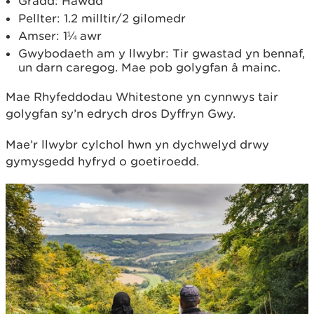
Gradd: Hawdd
Pellter: 1.2 milltir/2 gilomedr
Amser: 1¼ awr
Gwybodaeth am y llwybr: Tir gwastad yn bennaf,
un darn caregog. Mae pob golygfan â mainc.
Mae Rhyfeddodau Whitestone yn cynnwys tair
golygfan sy’n edrych dros Dyffryn Gwy.
Mae’r llwybr cylchol hwn yn dychwelyd drwy
gymysgedd hyfryd o goetiroedd.