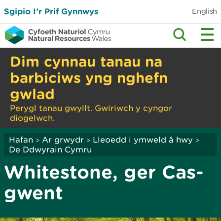
Sgipio I’r Prif Gynnwys
English
Dim cynnau tanau na
barbiciws yng nghefn
gwlad
Perygl tanau gwyllt. Gwiriwch y cyngor
diogelwch.
Hafan
Ar grwydr
Lleoedd i ymweld â hwy
>
>
>
De Ddwyrain Cymru
Whitestone, ger Cas-
gwent