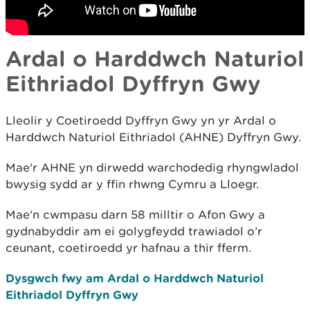
Ardal o Harddwch Naturiol
Eithriadol Dyffryn Gwy
Lleolir y Coetiroedd Dyffryn Gwy yn yr Ardal o
Harddwch Naturiol Eithriadol (AHNE) Dyffryn Gwy.
Mae'r AHNE yn dirwedd warchodedig rhyngwladol
bwysig sydd ar y ffin rhwng Cymru a Lloegr.
Mae'n cwmpasu darn 58 milltir o Afon Gwy a
gydnabyddir am ei golygfeydd trawiadol o’r
ceunant, coetiroedd yr hafnau a thir fferm.
Dysgwch fwy am Ardal o Harddwch Naturiol
Eithriadol Dyffryn Gwy