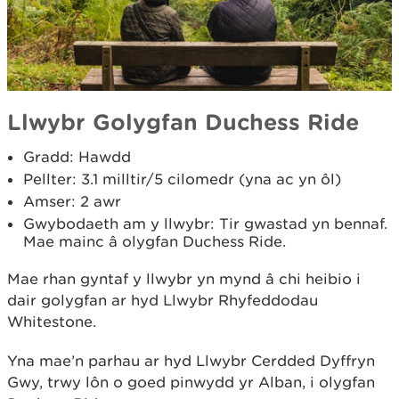
Llwybr Golygfan Duchess Ride
Gradd: Hawdd
Pellter: 3.1 milltir/5 cilomedr (yna ac yn ôl)
Amser: 2 awr
Gwybodaeth am y llwybr: Tir gwastad yn bennaf.
Mae mainc â olygfan Duchess Ride.
Mae rhan gyntaf y llwybr yn mynd â chi heibio i
dair golygfan ar hyd Llwybr Rhyfeddodau
Whitestone.
Yna mae’n parhau ar hyd Llwybr Cerdded Dyffryn
Gwy, trwy lôn o goed pinwydd yr Alban, i olygfan