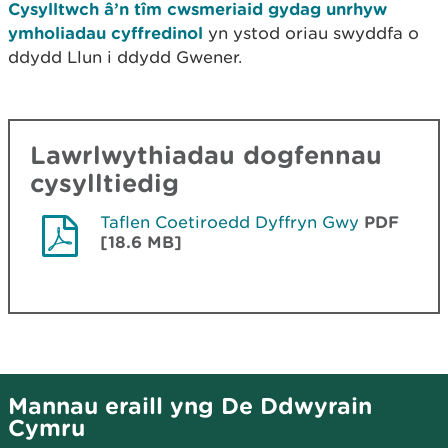
Cysylltwch â’n tîm cwsmeriaid gydag unrhyw
ymholiadau cyffredinol
yn ystod oriau swyddfa o
ddydd Llun i ddydd Gwener.
Lawrlwythiadau dogfennau
cysylltiedig
Taflen Coetiroedd Dyffryn Gwy
PDF
[18.6 MB]
Mannau eraill yng De Ddwyrain
Cymru