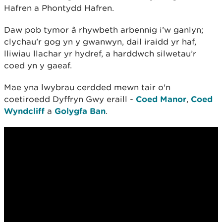
Hafren a Phontydd Hafren.
Daw pob tymor â rhywbeth arbennig i’w ganlyn;
clychau'r gog yn y gwanwyn, dail iraidd yr haf,
lliwiau llachar yr hydref, a harddwch silwetau’r
coed yn y gaeaf.
Mae yna lwybrau cerdded mewn tair o'n
coetiroedd Dyffryn Gwy eraill -
Coed Manor
,
Coed
Wyndcliff
a
Golygfa Ban
.