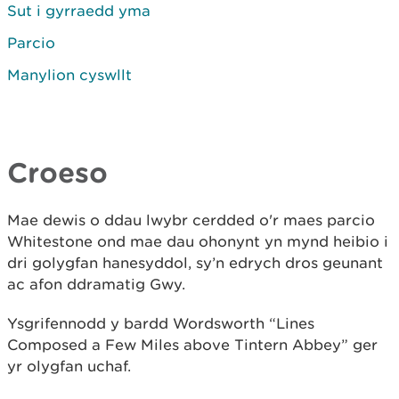
Sut i gyrraedd yma
Parcio
Manylion cyswllt
Croeso
Mae dewis o ddau lwybr cerdded o'r maes parcio
Whitestone ond mae dau ohonynt yn mynd heibio i
dri golygfan hanesyddol, sy’n edrych dros geunant
ac afon ddramatig Gwy.
Ysgrifennodd y bardd Wordsworth “Lines
Composed a Few Miles above Tintern Abbey” ger
yr olygfan uchaf.