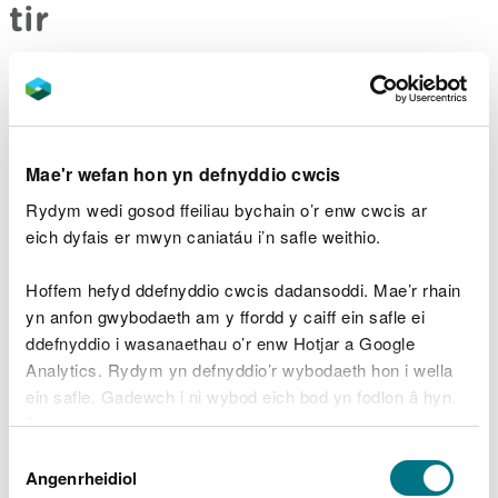
tir
Efallai y bydd angen caniatâd gennym ni i drefnu
digwyddiad neu gynnal rhai gweithgareddau ar ein
tir.
Mae'r wefan hon yn defnyddio cwcis
Gwiriwch a gewch chi ddefnyddio tir rydyn ni’n ei
reoli.
Rydym wedi gosod ffeiliau bychain o’r enw cwcis ar
eich dyfais er mwyn caniatáu i’n safle weithio.
Sut i gyrraedd yma
Hoffem hefyd ddefnyddio cwcis dadansoddi. Mae’r rhain
yn anfon gwybodaeth am y ffordd y caiff ein safle ei
Rydym yn argymell eich bod yn dilyn y
ddefnyddio i wasanaethau o’r enw Hotjar a Google
cyfarwyddiadau hyn neu’n defnyddio’r map Google
Analytics. Rydym yn defnyddio’r wybodaeth hon i wella
isod lle mae pin yn nodi’r lleoliad.
ein safle. Gadewch i ni wybod eich bod yn fodlon â hyn.
Byddwn yn defnyddio cwci i gadw eich dewis.
Mae Whitestone 10 milltir i'r gogledd o Gas-gwent.
Dewis
Dilynwch ffordd A466 o Gas-gwent i gyfeiriad
Gellir
darllen mwy am ein cwcis
cyn i chi ddewis.
Angenrheidiol
Caniatâd